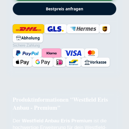
Bestpreis anfragen
Abholung
Sichere Zahlung
Vorkasse
Produktinformationen "Westfield Eris
Anbau - Premium"
Der
Westfield Anbau Eris Premium
ist die
hochwertige Erweiterung für dein Westfield-