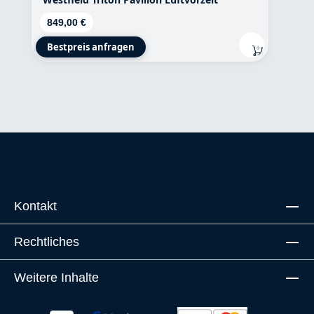
Regulärer Preis:
849,00 €
Bestpreis anfragen
Kontakt
Rechtliches
Weitere Inhalte