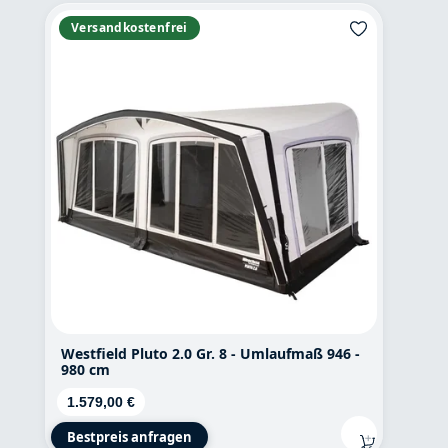
Versandkostenfrei
Westfield Pluto 2.0 Gr. 8 - Umlaufmaß 946 -
980 cm
Regulärer Preis:
1.579,00 €
Bestpreis anfragen