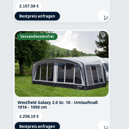
Regulärer Preis:
2.157,58 €
Bestpreis anfragen
Versandkostenfrei
Westfield Galaxy 2.0 Gr. 10 - Umlaufmaß
1016 - 1050 cm
Regulärer Preis:
2.258,19 €
Bestpreis anfragen