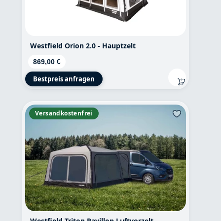
Westfield Orion 2.0 - Hauptzelt
Regulärer Preis:
869,00 €
Bestpreis anfragen
Versandkostenfrei
Westfield Triton Pavillon Luftvorzelt