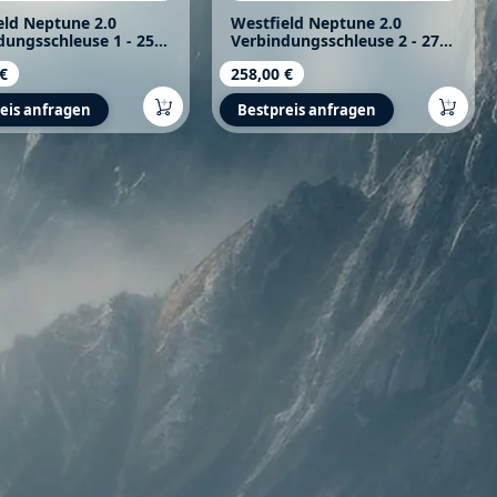
eld Neptune 2.0
Westfield Neptune 2.0
dungsschleuse 1 - 250
Verbindungsschleuse 2 - 270
cm
- 290 cm
rer Preis:
 €
Regulärer Preis:
258,00 €
eis anfragen
Bestpreis anfragen