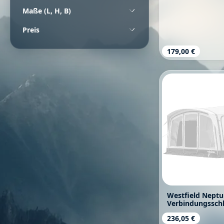
Maße (L, H, B)
Preis
Regulärer Prei
179,00 €
Westfield Neptu
Verbindungsschl
- 310 cm
Regulärer Prei
236,05 €