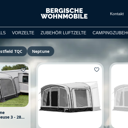
Kontakt
LLS
VORZELTE
ZUBEHÖR LUFTZELTE
CAMPINGZUBEH
stfield TQC
Neptune
euse 3 - 280
l 2023