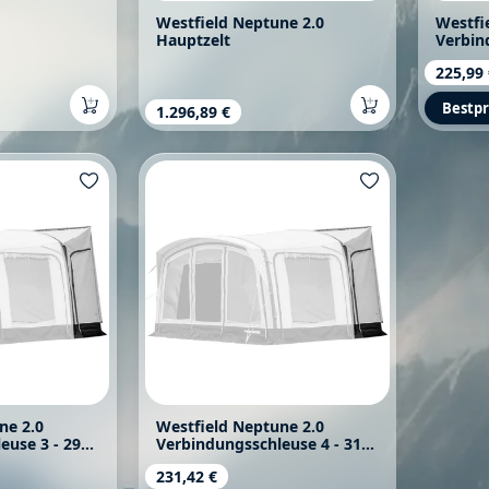
Westfield Neptune 2.0
Westfi
Hauptzelt
Verbin
- 270 
Regulä
225,99
Bestpr
s:
Regulärer Preis:
1.296,89 €
ne 2.0
Westfield Neptune 2.0
euse 3 - 290
Verbindungsschleuse 4 - 310
- 330 cm
s:
Regulärer Preis:
231,42 €