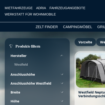
MIETFAHRZEUGE
ADRIA
FAHRZEUGANGEBOTE
WERKSTATT FÜR WOHNMOBILE
ZELT FINDER
CAMPINGMÖBEL
GRI
m Hauptinhalt springen
Zur Suche springen
Zur Hauptnavigation springen
Vorzelte
We
Produkte filtern
Hersteller
Westfield
Anschlusshöhe
Anschlusshöhe Westfield
Breite
Westfield Neptune
Verbindungsschl
- 300 cm - Model
Höhe