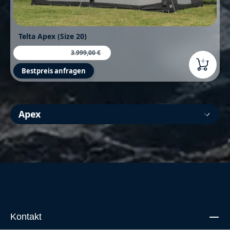
Telta Apex (Size 20)
3.800,00 €
Verkaufspreis:
Regulärer Preis:
3.999,00 €
Bestpreis anfragen
Apex
Kontakt