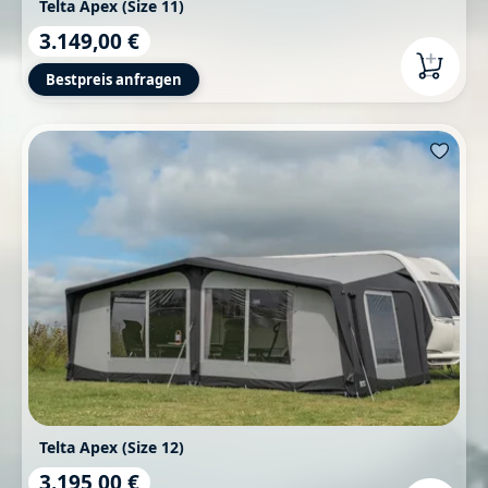
Telta Apex (Size 11)
3.149,00 €
Regulärer Preis:
Bestpreis anfragen
Telta Apex (Size 12)
3.195,00 €
Regulärer Preis: