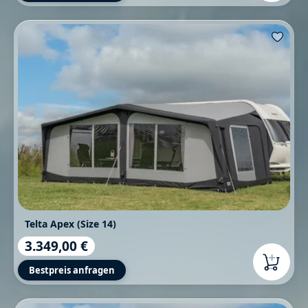
Telta Apex (Size 14)
3.349,00 €
Regulärer Preis:
Bestpreis anfragen