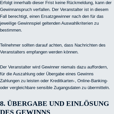
Erfolgt innerhalb dieser Frist keine Rückmeldung, kann der
Gewinnanspruch verfallen. Der Veranstalter ist in diesem
Fall berechtigt, einen Ersatzgewinner nach den für das
jeweilige Gewinnspiel geltenden Auswahlkriterien zu
bestimmen.
Teilnehmer sollten darauf achten, dass Nachrichten des
Veranstalters empfangen werden können.
Der Veranstalter wird Gewinner niemals dazu auffordern,
für die Auszahlung oder Übergabe eines Gewinns
Zahlungen zu leisten oder Kreditkarten-, Online-Banking-
oder vergleichbare sensible Zugangsdaten zu übermitteln.
8. ÜBERGABE UND EINLÖSUNG
DES GEWINNS