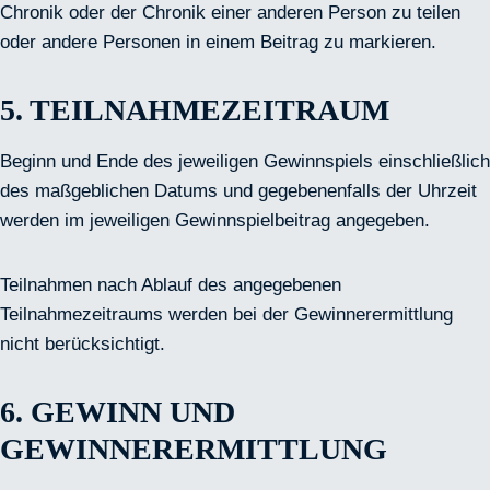
Chronik oder der Chronik einer anderen Person zu teilen
oder andere Personen in einem Beitrag zu markieren.
5. TEILNAHMEZEITRAUM
Beginn und Ende des jeweiligen Gewinnspiels einschließlich
des maßgeblichen Datums und gegebenenfalls der Uhrzeit
werden im jeweiligen Gewinnspielbeitrag angegeben.
Teilnahmen nach Ablauf des angegebenen
Teilnahmezeitraums werden bei der Gewinnerermittlung
nicht berücksichtigt.
6. GEWINN UND
GEWINNERERMITTLUNG