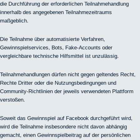
die Durchführung der erforderlichen Teilnahmehandlung
innerhalb des angegebenen Teilnahmezeitraums
maßgeblich.
Die Teilnahme über automatisierte Verfahren,
Gewinnspielservices, Bots, Fake-Accounts oder
vergleichbare technische Hilfsmittel ist unzulässig.
Teilnahmehandlungen dürfen nicht gegen geltendes Recht,
Rechte Dritter oder die Nutzungsbedingungen und
Community-Richtlinien der jeweils verwendeten Plattform
verstoßen.
Soweit das Gewinnspiel auf Facebook durchgeführt wird,
wird die Teilnahme insbesondere nicht davon abhängig
gemacht, einen Gewinnspielbeitrag auf der persönlichen