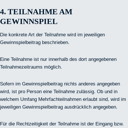
4. TEILNAHME AM
GEWINNSPIEL
Die konkrete Art der Teilnahme wird im jeweiligen
Gewinnspielbeitrag beschrieben.
Eine Teilnahme ist nur innerhalb des dort angegebenen
Teilnahmezeitraums möglich.
Sofern im Gewinnspielbeitrag nichts anderes angegeben
wird, ist pro Person eine Teilnahme zulässig. Ob und in
welchem Umfang Mehrfachteilnahmen erlaubt sind, wird im
jeweiligen Gewinnspielbeitrag ausdrücklich angegeben.
Für die Rechtzeitigkeit der Teilnahme ist der Eingang bzw.