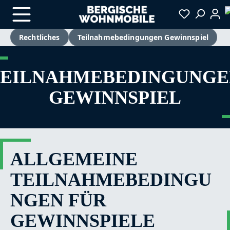
Rechtliches
Teilnahmebedingungen Gewinnspiel
Zum Hauptinhalt springen
TEILNAHMEBEDINGUNGE
GEWINNSPIEL
ALLGEMEINE
TEILNAHMEBEDINGU
NGEN FÜR
GEWINNSPIELE