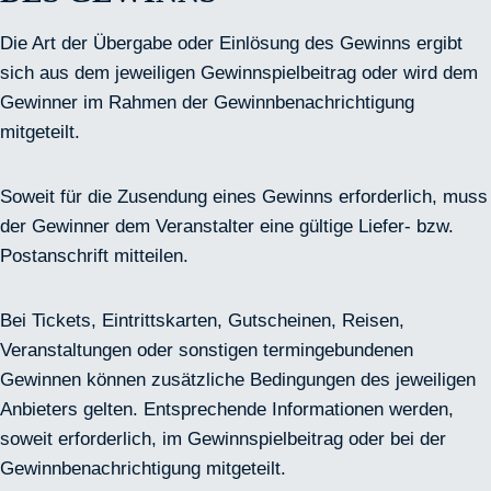
Die Art der Übergabe oder Einlösung des Gewinns ergibt
sich aus dem jeweiligen Gewinnspielbeitrag oder wird dem
Gewinner im Rahmen der Gewinnbenachrichtigung
mitgeteilt.
Soweit für die Zusendung eines Gewinns erforderlich, muss
der Gewinner dem Veranstalter eine gültige Liefer- bzw.
Postanschrift mitteilen.
Bei Tickets, Eintrittskarten, Gutscheinen, Reisen,
Veranstaltungen oder sonstigen termingebundenen
Gewinnen können zusätzliche Bedingungen des jeweiligen
Anbieters gelten. Entsprechende Informationen werden,
soweit erforderlich, im Gewinnspielbeitrag oder bei der
Gewinnbenachrichtigung mitgeteilt.