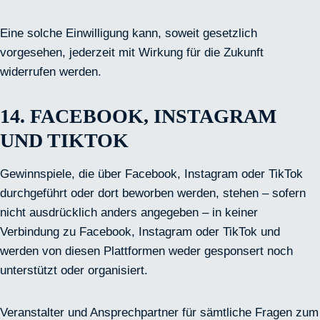
Eine solche Einwilligung kann, soweit gesetzlich
vorgesehen, jederzeit mit Wirkung für die Zukunft
widerrufen werden.
14. FACEBOOK, INSTAGRAM
UND TIKTOK
Gewinnspiele, die über Facebook, Instagram oder TikTok
durchgeführt oder dort beworben werden, stehen – sofern
nicht ausdrücklich anders angegeben – in keiner
Verbindung zu Facebook, Instagram oder TikTok und
werden von diesen Plattformen weder gesponsert noch
unterstützt oder organisiert.
Veranstalter und Ansprechpartner für sämtliche Fragen zum