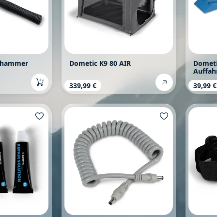
ihammer
Dometic K9 80 AIR
Dometi
Auffahr
s:
Regulärer Preis:
339,99 €
Regulä
39,99 €