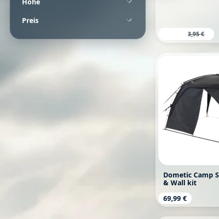
Höhe
Preis
Verkaufspreis:
3,25 €
Regulärer 
3,95 €
Dometic Camp S
& Wall kit
Regulärer Prei
69,99 €