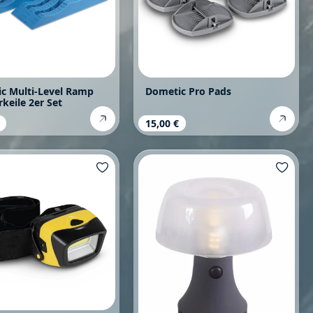
c Multi-Level Ramp
Dometic Pro Pads
keile 2er Set
rer Preis:
Regulärer Preis:
15,00 €