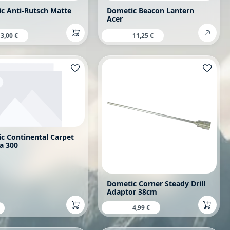
c Anti-Rutsch Matte
Dometic Beacon Lantern
Acer
fspreis:
Verkaufspreis:
Regulärer Preis:
8,95 €
Regulärer Preis:
3,00 €
11,25 €
c Continental Carpet
a 300
Dometic Corner Steady Drill
Adaptor 38cm
Verkaufspreis:
2,95 €
Regulärer Preis:
rer Preis:
4,99 €