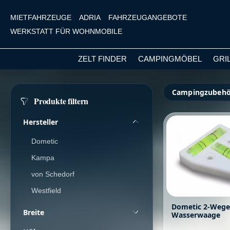
MIETFAHRZEUGE
ADRIA
FAHRZEUGANGEBOTE
WERKSTATT FÜR WOHNMOBILE
ZELT FINDER
CAMPINGMÖBEL
GRI
m Hauptinhalt springen
Zur Suche springen
Zur Hauptnavigation springen
Campingzubehö
Produkte filtern
Hersteller
Dometic
Kampa
von Schedorf
Westfield
Dometic 2-Weg
Breite
Wasserwaage