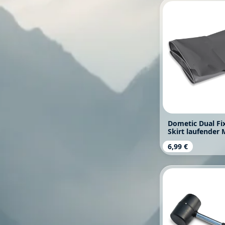
Dometic Dual Fi
Skirt laufender 
Regulärer Prei
6,99 €