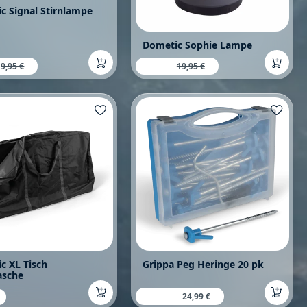
c Signal Stirnlampe
Dometic Sophie Lampe
fspreis:
Verkaufspreis:
Regulärer Preis:
9,95 €
Regulärer Preis:
9,95 €
19,95 €
c XL Tisch
Grippa Peg Heringe 20 pk
asche
Verkaufspreis:
11,99 €
Regulärer Preis:
rer Preis:
24,99 €