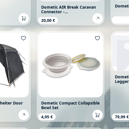
Dometi
Dometic AIR Break Caravan
Connector -
Verbindungszubehör
Verkau
Preis:
2,95 €
Regulärer Preis:
20,00 €
Dometi
Legger
helter Door
Dometic Compact Collapsible
Bowl Set
s:
Regulärer Preis:
4,95 €
Regulä
79,99 €