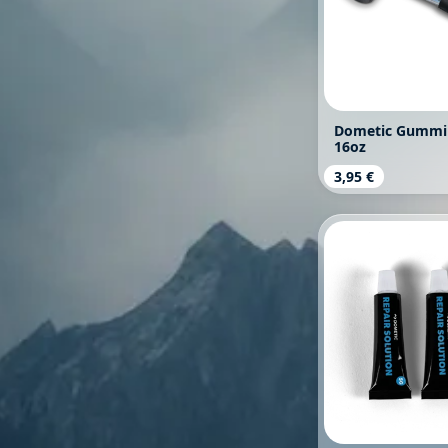
Dometic Gumm
16oz
Regulärer Prei
3,95 €