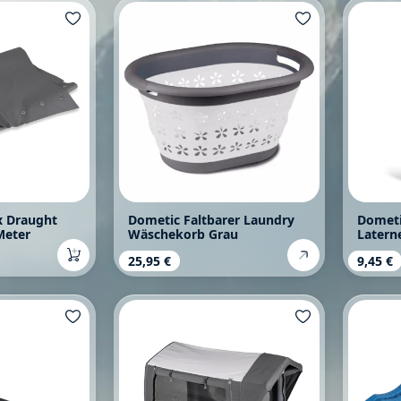
x Draught
Dometic Faltbarer Laundry
Dometi
Meter
Wäschekorb Grau
Latern
s:
Regulärer Preis:
25,95 €
Regulä
9,45 €