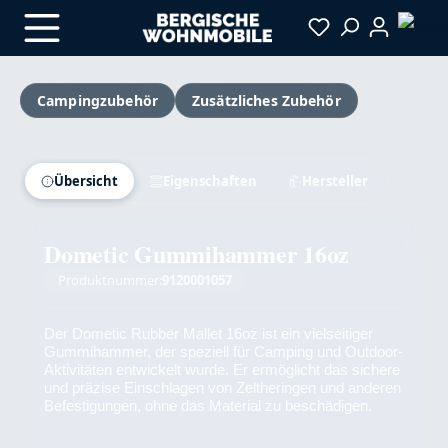
Zum Hauptinhalt springen
Campingzubehör
Zusätzliches Zubehör
Bildergalerie überspringen
Übersicht
Eigenschaften
Hersteller
Dometic Gummihammer 16oz
Produktnummer:
9120001057
Der Dometic Rubber Mallet 16oz ist ein vielseitiger
Gummihammer, der speziell für Camping und Outdoor-
Aktivitäten entwickelt wurde. Er ermöglicht das sichere
und präzise Einschlagen von Zeltheringen und anderen
Befestigungen, ohne das Material zu beschädigen.