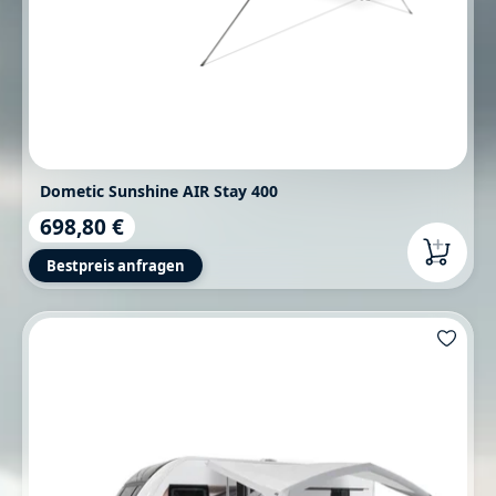
Dometic Sunshine AIR Stay 400
698,80 €
Regulärer Preis:
Bestpreis anfragen