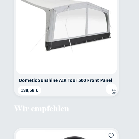
Dometic Sunshine AIR Tour 500 Front Panel
Regulärer Preis:
138,58 €
Wir empfehlen
Produktgalerie überspringen