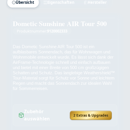
Übersicht
Eigenschaften
Hersteller
Dometic Sunshine AIR Tour 500
Produktnummer:
9120002333
Das Dometic Sunshine AIR Tour 500 ist ein
aufblasbares Sonnendach, das für Wohnwagen und
Wohnmobile entwickelt wurde. Es lässt sich dank der
AirFrame-Technologie schnell und einfach aufbauen
und bietet mit einer Breite von 500 cm großzügigen
Schatten und Schutz. Das langlebige Weathershield™
Tour-Material sorgt für Schutz vor Sonne und leichtem
Regen und macht das Sonnendach zur idealen Wahl
für Sommerreisen.
Zubehör
2 Extras & Upgrades
auswählen