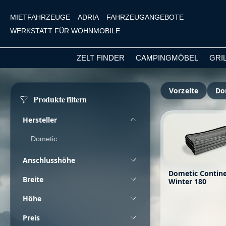
MIETFAHRZEUGE
ADRIA
FAHRZEUGANGEBOTE
WERKSTATT FÜR WOHNMOBILE
ZELT FINDER
CAMPINGMÖBEL
GRI
m Hauptinhalt springen
Zur Suche springen
Zur Hauptnavigation springen
Vorzelte
Do
Produkte filtern
Hersteller
Dometic
Anschlusshöhe
Dometic Contine
Breite
Winter 180
Höhe
Preis