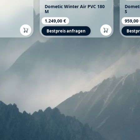
Dometic Winter Air PVC 180
Dometi
M
S
Regulärer Preis:
1.249,00 €
Regulä
959,00
Bestpreis anfragen
Bestpr
s: