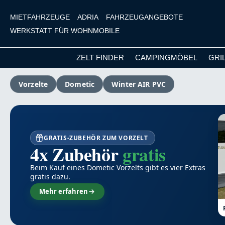
MIETFAHRZEUGE
ADRIA
FAHRZEUGANGEBOTE
WERKSTATT FÜR WOHNMOBILE
ZELT FINDER
CAMPINGMÖBEL
GRI
m Hauptinhalt springen
Zur Suche springen
Zur Hauptnavigation springen
Vorzelte
Dometic
Winter AIR PVC
GRATIS-ZUBEHÖR ZUM VORZELT
4x Zubehör
gratis
Beim Kauf eines Dometic Vorzelts gibt es vier Extras
gratis dazu.
Mehr erfahren