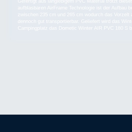
Gefertigt aus langlebigem PVC Material trotzt dies
aufblasbaren AirFrame Technologie ist der Aufbau b
zwischen 235 cm und 265 cm wodurch das Vorzelt an
dennoch gut transportierbar. Geliefert wird das W
Campingplatz das Dometic Winter AIR PVC 180 S biet