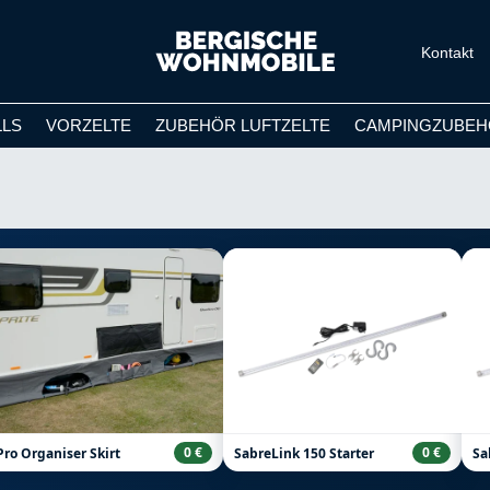
Kontakt
LLS
VORZELTE
ZUBEHÖR LUFTZELTE
CAMPINGZUBEH
0 €
0 €
Pro Organiser Skirt
SabreLink 150 Starter
Sa