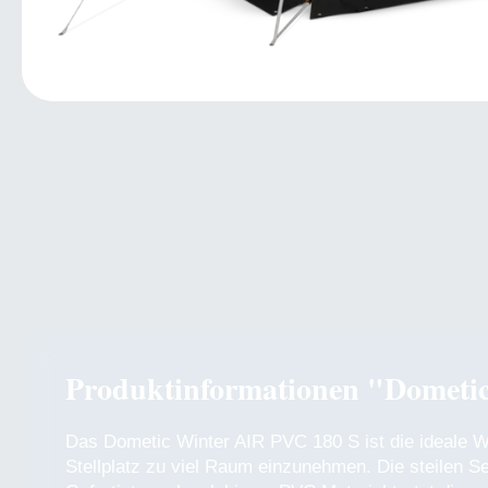
Produktinformationen "Dometic
Das Dometic Winter AIR PVC 180 S ist die ideale Wa
Stellplatz zu viel Raum einzunehmen. Die steilen 