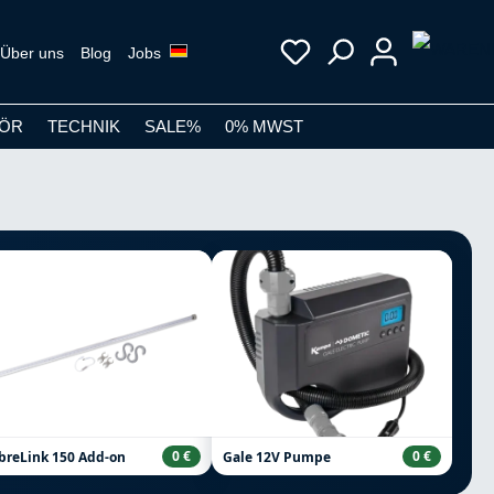
Über uns
Blog
Jobs
ÖR
TECHNIK
SALE%
0% MWST
0 €
0 €
breLink 150 Add-on
Gale 12V Pumpe