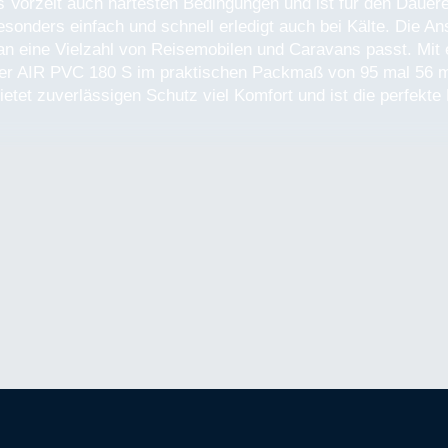
es Vorzelt auch härtesten Bedingungen und ist für den Dauer
esonders einfach und schnell erledigt auch bei Kälte. Die 
 eine Vielzahl von Reisemobilen und Caravans passt. Mit e
inter AIR PVC 180 S im praktischen Packmaß von 95 mal 56 m
et zuverlässigen Schutz viel Komfort und ist die perfekte 