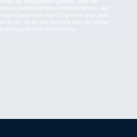
einsatz bei Minusgraden geeignet. Dank der
Anschluss beziehungsweise Verbindungshöhe liegt
inem Gewicht von rund 24 kg ist es stabil aber
al 31 cm. Ob für den Skiurlaub oder den Winter
Ergänzung für kalte Jahreszeiten.