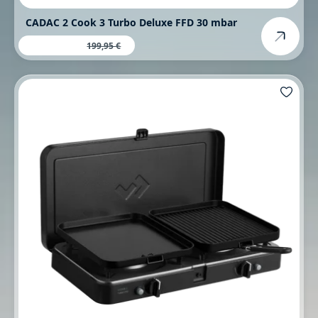
CADAC 2 Cook 3 Turbo Deluxe FFD 30 mbar
168,99 €
Verkaufspreis:
Regulärer Preis:
199,95 €