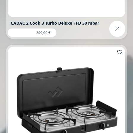
CADAC 2 Cook 3 Turbo Deluxe FFD 30 mbar
171,00 €
Verkaufspreis:
Regulärer Preis:
209,00 €