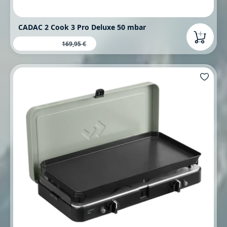
CADAC 2 Cook 3 Pro Deluxe 50 mbar
147,95 €
Verkaufspreis:
Regulärer Preis:
169,95 €