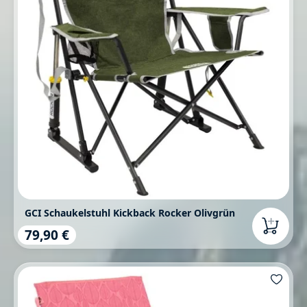
GCI Schaukelstuhl Kickback Rocker Olivgrün
79,90 €
Regulärer Preis: