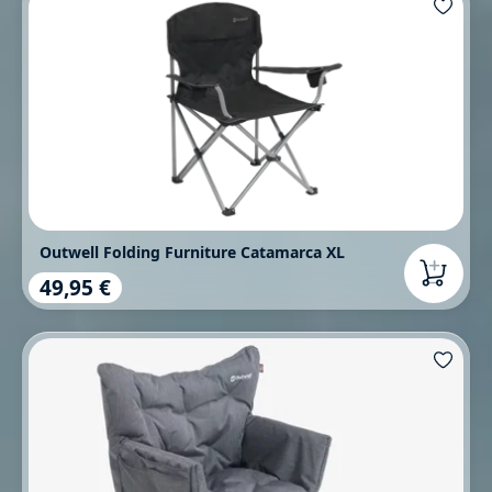
Outwell Folding Furniture Catamarca XL
49,95 €
Regulärer Preis: