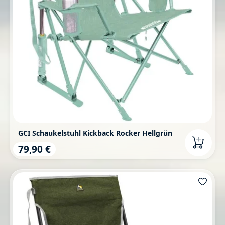
GCI Schaukelstuhl Kickback Rocker Hellgrün
79,90 €
Regulärer Preis: