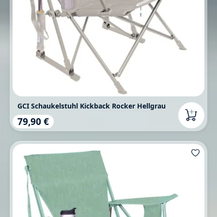
GCI Schaukelstuhl Kickback Rocker Hellgrau
79,90 €
Regulärer Preis: