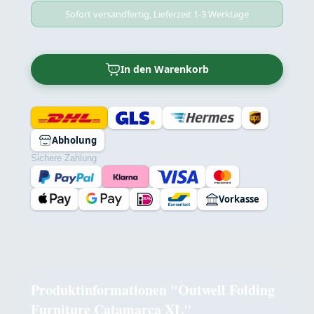
Sofort versandfertig, Lieferzeit 1-3 Werktage
In den Warenkorb
Abholung
Sichere Zahlung
Vorkasse
Produktinformationen "Outwell Folding
Furniture Catamarca XL"