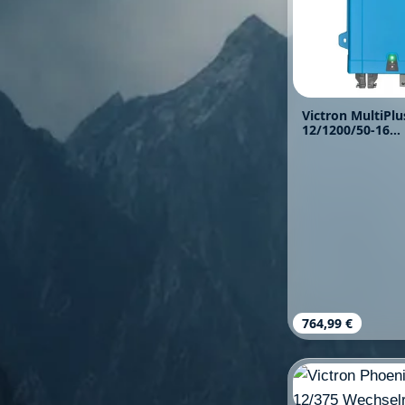
Victron MultiPlu
12/1200/50-16
Wechselrichter 
Regulärer Prei
764,99 €