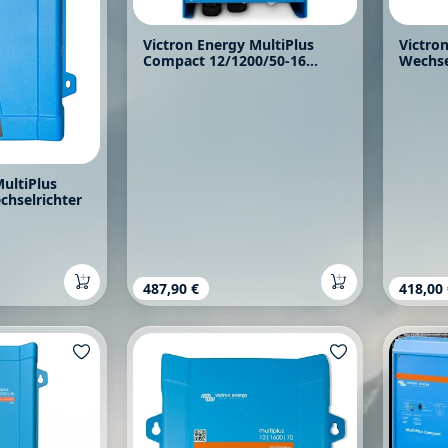
Victron Energy MultiPlus
Victro
Compact 12/1200/50-16
Wechse
Wechselrichter
VE.Dir
MultiPlus
chselrichter
s:
Regulärer Preis:
487,90 €
Regulä
418,00