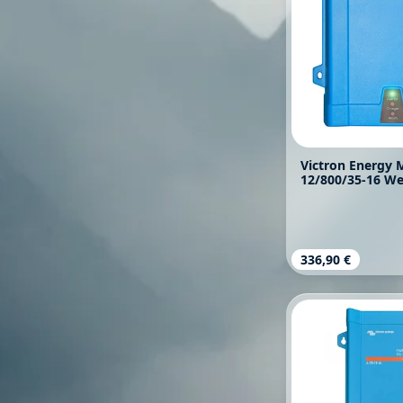
Victron Energy 
12/800/35-16 We
Regulärer Prei
336,90 €