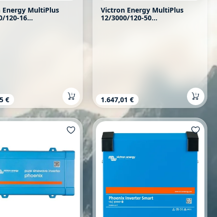
n Energy MultiPlus
Victron Energy MultiPlus
0/120-16
12/3000/120-50
lrichter
Wechselrichter
rer Preis:
5 €
Regulärer Preis:
1.647,01 €