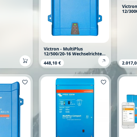
Victro
12/300
Wechse
Victron - MultiPlus
12/500/20-16 Wechselrichter
und Ladegerät Kombination
s:
Regulärer Preis:
448,10 €
Regulä
2.017,0