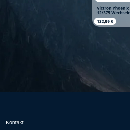
Victron Phoenix 
12/375 Wechselr
Regulärer Prei
132,99 €
Kontakt