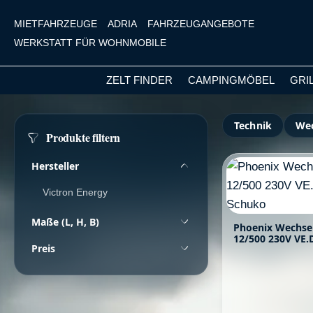
MIETFAHRZEUGE
ADRIA
FAHRZEUGANGEBOTE
WERKSTATT FÜR WOHNMOBILE
ZELT FINDER
CAMPINGMÖBEL
GRI
m Hauptinhalt springen
Zur Suche springen
Zur Hauptnavigation springen
Technik
Wec
Produkte filtern
Hersteller
Victron Energy
Maße (L, H, B)
Phoenix Wechsel
12/500 230V VE.D
Preis
Schuko