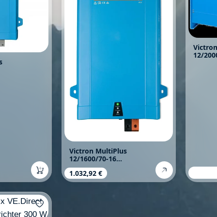
Victro
12/200
s
Wechse
VE.Bus
Victron MultiPlus
12/1600/70-16
Wechselrichter VE.Bus
Verkau
1.150,0
s:
Regulärer Preis:
1.032,92 €