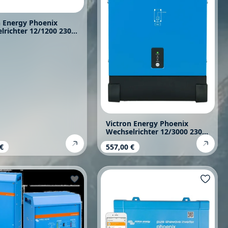
n Energy Phoenix
lrichter 12/1200 230V
ect Schuko
Victron Energy Phoenix
Wechselrichter 12/3000 230V
Smart
rer Preis:
 €
Regulärer Preis:
557,00 €