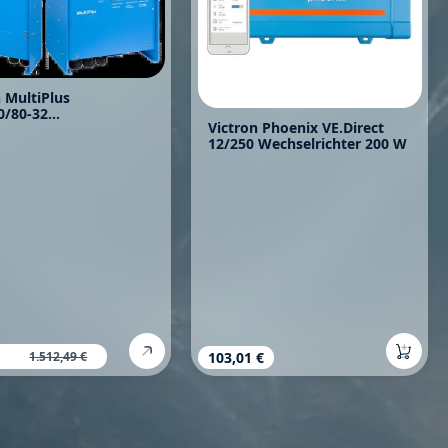
n MultiPlus
0/80-32
Victron Phoenix VE.Direct
lrichter VE.Bus
12/250 Wechselrichter 200 W
fspreis:
0 €
Regulärer Preis:
1.512,49 €
Regulärer Preis:
103,01 €