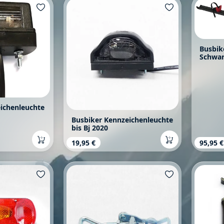
Busbik
Schwa
ichenleuchte
Busbiker Kennzeichenleuchte
bis Bj 2020
s:
Regulärer Preis:
19,95 €
Regulä
95,95 €