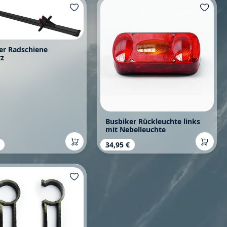
er Radschiene
rz
Busbiker Rückleuchte links
mit Nebelleuchte
rer Preis:
Regulärer Preis:
34,95 €