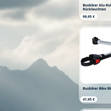
Busbiker Alu-Ro
Rückleuchten
Regulärer Prei
99,95 €
Busbiker Bike B
Regulärer Prei
47,95 €