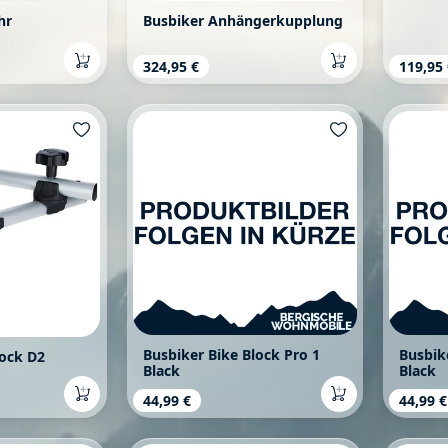
hr
Busbiker Anhängerkupplung
s:
Regulärer Preis:
324,95 €
Regulä
119,95
Busbiker Bike Block Pro 1
Busbik
lock D2
Black
Black
s:
Regulärer Preis:
44,99 €
Regulä
44,99 €