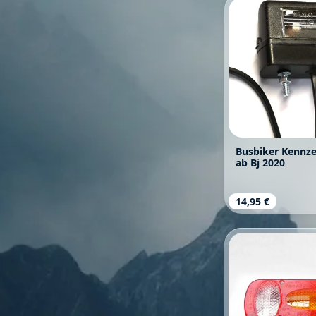
Busbiker Kennze
ab Bj 2020
Regulärer Prei
14,95 €