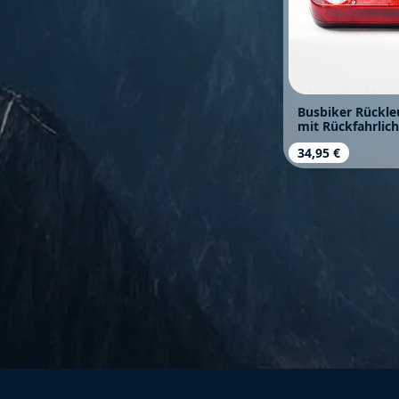
Busbiker Rückle
mit Rückfahrlich
Regulärer Prei
34,95 €