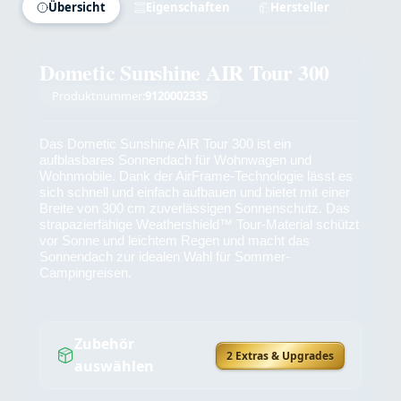
Übersicht
Eigenschaften
Hersteller
Dometic Sunshine AIR Tour 300
Produktnummer:
9120002335
Das Dometic Sunshine AIR Tour 300 ist ein
aufblasbares Sonnendach für Wohnwagen und
Wohnmobile. Dank der AirFrame-Technologie lässt es
sich schnell und einfach aufbauen und bietet mit einer
Breite von 300 cm zuverlässigen Sonnenschutz. Das
strapazierfähige Weathershield™ Tour-Material schützt
vor Sonne und leichtem Regen und macht das
Sonnendach zur idealen Wahl für Sommer-
Campingreisen.
Zubehör
2 Extras & Upgrades
auswählen