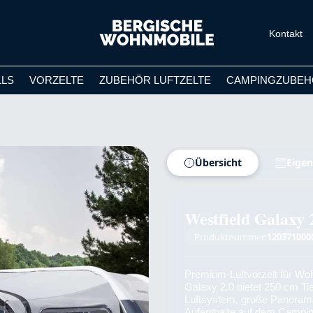
Kontakt
LLS
VORZELTE
ZUBEHÖR LUFTZELTE
CAMPINGZUBEH
Übersicht
Eigen
Westfield Galaxy 
Produktnummer:
120371000
Premium-Luftvorzelt für W
Galaxy 2.0 bietet 250 cm Ti
Luftsystem, große Panorama
Aufenthalte auf dem Campin