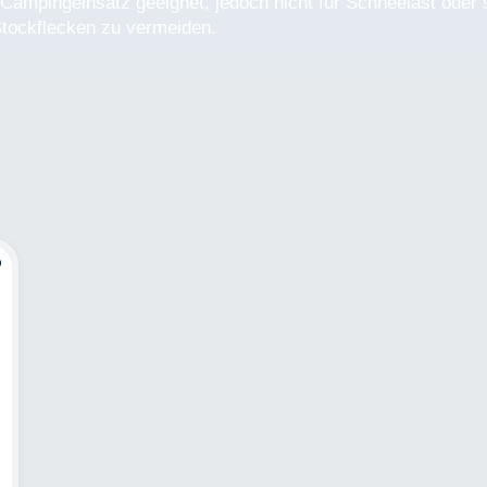
ampingeinsatz geeignet, jedoch nicht für Schneelast oder st
tockflecken zu vermeiden.