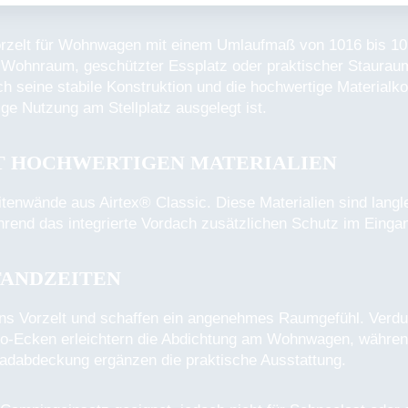
vorzelt für Wohnwagen mit einem Umlaufmaß von 1016 bis 105
r Wohnraum, geschützter Essplatz oder praktischer Stauraum
 seine stabile Konstruktion und die hochwertige Materialko
ge Nutzung am Stellplatz ausgelegt ist.
T HOCHWERTIGEN MATERIALIEN
tenwände aus Airtex® Classic. Diese Materialien sind lang
hrend das integrierte Vordach zusätzlichen Schutz im Eingan
TANDZEITEN
 ins Vorzelt und schaffen ein angenehmes Raumgefühl. Verd
ario-Ecken erleichtern die Abdichtung am Wohnwagen, währen
adabdeckung ergänzen die praktische Ausstattung.