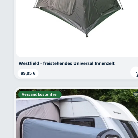
Westfield - freistehendes Universal Innenzelt
Regulärer Preis:
69,95 €
Versandkostenfrei