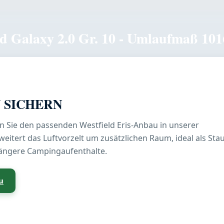
d Galaxy 2.0 Gr. 10 - Umlaufmaß 101
U SICHERN
en Sie den passenden Westfield Eris-Anbau in unserer
eitert das Luftvorzelt um zusätzlichen Raum, ideal als St
längere Campingaufenthalte.
u