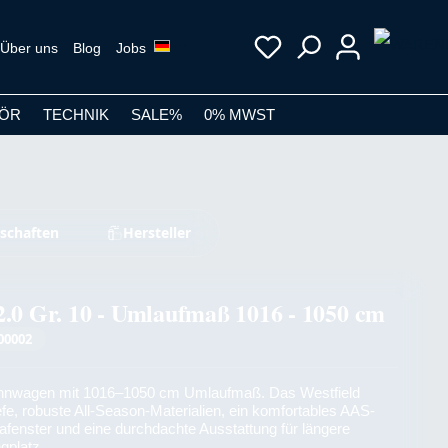
Über uns
Blog
Jobs
ÖR
TECHNIK
SALE%
0% MWST
schaften
Hersteller
2.0 Gr. 10 - Umlaufmaß 1016 - 1050 cm
00002
ohnwagen mit 1016–1050 cm Umlaufmaß. Das Westfield
efe, robuste All-Season-Materialien, ein komfortables AAS-
fenster und eine durchdachte Ausstattung für längere
gplatz.