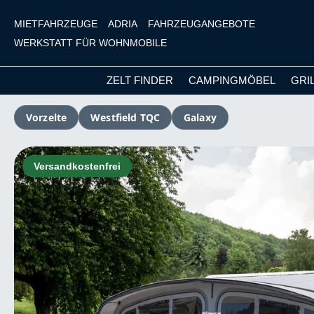
MIETFAHRZEUGE
ADRIA
FAHRZEUGANGEBOTE
WERKSTATT FÜR WOHNMOBILE
ZELT FINDER
CAMPINGMÖBEL
GRI
m Hauptinhalt springen
Zur Suche springen
Zur Hauptnavigation springen
Vorzelte
Westfield TQC
Galaxy
Bildergalerie überspringen
Versandkostenfrei