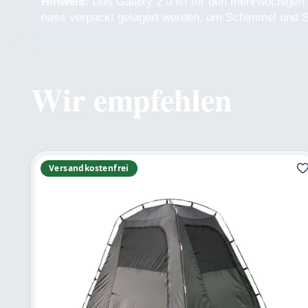
Hinweis:
Das Galaxy 2.0 ist für den mehrwöchigen C
nass verpackt gelagert werden, um Schimmel und S
Wir empfehlen
Produktgalerie überspringen
Versandkostenfrei