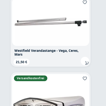
Westfield Verandastange - Vega, Ceres,
Mars
Regulärer Preis:
21,50 €
Versandkostenfrei