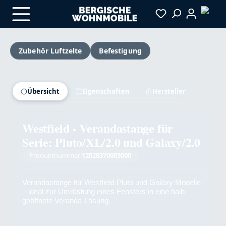
Zum Hauptinhalt springen
Zubehör Luftzelte
Befestigung
Bildergalerie überspringen
Übersicht
Eigenschaften
Hersteller
Westfield - Verandastange für
Serie: Pluto/XL/2.0 und Galaxy/2.0
Produktnummer:
12020370003000
Verandastange für Westfield Pluto und Galaxy Modelle
– ideal zur Umrüstung eines Fensters in eine halb
geöffnete Veranda-Lösung.