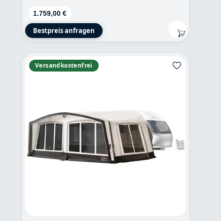
Regulärer Preis:
1.759,00 €
Bestpreis anfragen
Versandkostenfrei