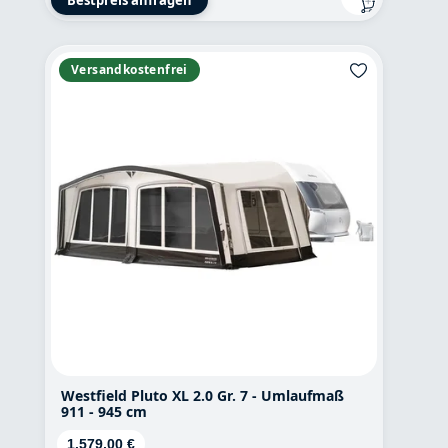
Versandkostenfrei
Westfield Pluto XL 2.0 Gr. 7 - Umlaufmaß
911 - 945 cm
Regulärer Preis:
1.579,00 €