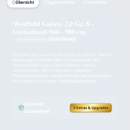
Übersicht
Eigenschaften
Hersteller
Westfield Galaxy 2.0 Gr. 8 -
Umlaufmaß 946 - 980 cm
Produktnummer:
12030370800002
Robustes All-Season-Luftvorzelt mit 250 cm Tiefe für
Wohnwagen mit 946–980 cm Umlaufmaß. Mit
TenCate® All Season Dach, Airtex® Classic
Seitenwänden, AAS-Luftsystem, getönten
Panoramafenstern, Hochentlüftung und komfortabler
Ausstattung für längere Campingaufenthalte.
Zubehör
3 Extras & Upgrades
auswählen