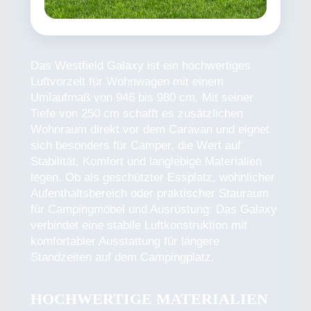
Das Westfield Galaxy ist ein hochwertiges
Luftvorzelt für Wohnwagen mit einem
Umlaufmaß von 946 bis 980 cm. Mit seiner
Tiefe von 250 cm schafft es zusätzlichen
Wohnraum direkt vor dem Caravan und eignet
sich besonders für Camper, die Wert auf
Stabilität, Komfort und langlebige Materialien
legen. Ob als geschützter Essplatz, wohnlicher
Aufenthaltsbereich oder praktischer Stauraum
für Campingmöbel und Ausrüstung: Das Galaxy
verbindet eine stabile Luftkonstruktion mit
komfortabler Ausstattung für längere
Standzeiten auf dem Campingplatz.
HOCHWERTIGE MATERIALIEN