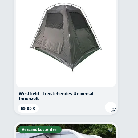
Westfield - freistehendes Universal
Innenzelt
Regulärer Preis:
69,95 €
Versandkostenfrei