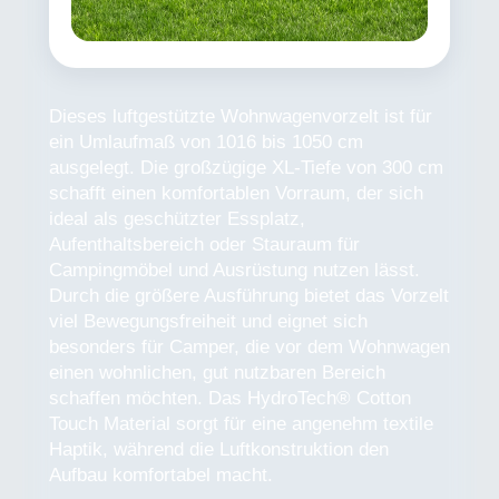
Dieses luftgestützte Wohnwagenvorzelt ist für
ein Umlaufmaß von 1016 bis 1050 cm
ausgelegt. Die großzügige XL-Tiefe von 300 cm
schafft einen komfortablen Vorraum, der sich
ideal als geschützter Essplatz,
Aufenthaltsbereich oder Stauraum für
Campingmöbel und Ausrüstung nutzen lässt.
Durch die größere Ausführung bietet das Vorzelt
viel Bewegungsfreiheit und eignet sich
besonders für Camper, die vor dem Wohnwagen
einen wohnlichen, gut nutzbaren Bereich
schaffen möchten. Das HydroTech® Cotton
Touch Material sorgt für eine angenehm textile
Haptik, während die Luftkonstruktion den
Aufbau komfortabel macht.