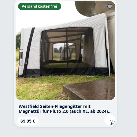
Versandkostenfrei
Westfield Seiten-Fliegengitter mit
Magnettür für Pluto 2.0 (auch XL, ab 2024),
Vega 2.0 und Mars
Regulärer Preis:
69,95 €