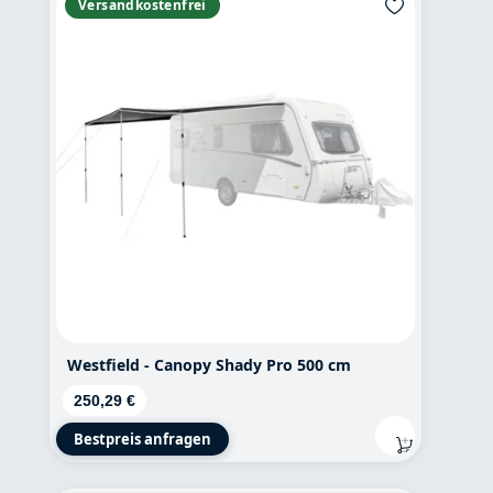
Versandkostenfrei
Westfield - Canopy Shady Pro 500 cm
Regulärer Preis:
250,29 €
Bestpreis anfragen