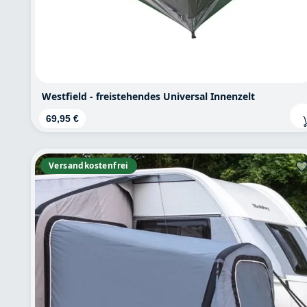
Westfield - freistehendes Universal Innenzelt
Regulärer Preis:
69,95 €
Versandkostenfrei