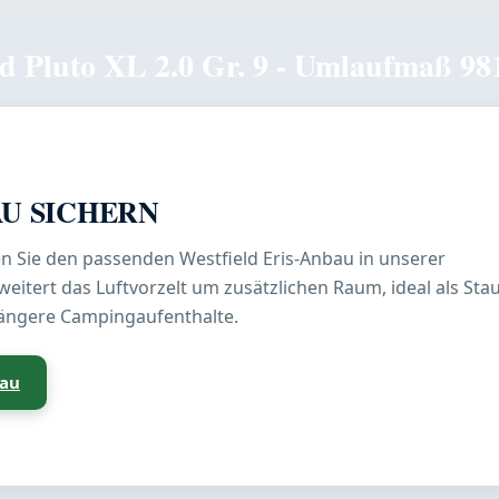
d Pluto XL 2.0 Gr. 9 - Umlaufmaß 98
AU SICHERN
ten Sie den passenden Westfield Eris-Anbau in unserer
eitert das Luftvorzelt um zusätzlichen Raum, ideal als St
längere Campingaufenthalte.
bau