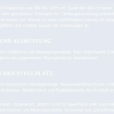
in Umlaufmaß von 981 bis 1015 cm. Dank der 300 cm tiefen 
e oder geschützter Stauraum für Campingausrüstung anbietet.
l macht das Vorzelt zu einer komfortablen Lösung für länge
 geführt und schließt sauber am Wohnwagen an.
 UND AUSRÜSTUNG
hlich Stellfläche und Bewegungsfreiheit. Das HydroTech® Cot
gleich ein angenehmes Raumgefühl im Innenbereich.
 DEN STELLPLATZ
ne klassisches Metallgestänge. Herausnehmbare Front- und S
utzstreifen, Windschürze und Radabdeckung den Komfort im
insatz vorgesehen, jedoch nicht für dauerhafte oder saisona
t und trocken, um Materialschäden, Schimmel und Stockfleck