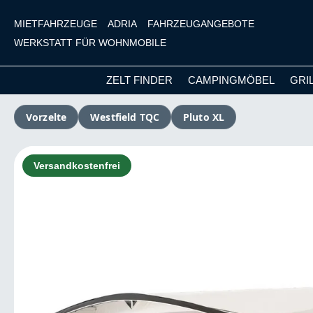
MIETFAHRZEUGE
ADRIA
FAHRZEUGANGEBOTE
WERKSTATT FÜR WOHNMOBILE
ZELT FINDER
CAMPINGMÖBEL
GRI
m Hauptinhalt springen
Zur Suche springen
Zur Hauptnavigation springen
Vorzelte
Westfield TQC
Pluto XL
Bildergalerie überspringen
Versandkostenfrei