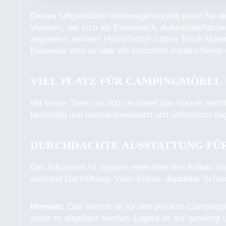
Dieses luftgestützte Wohnwagenvorzelt passt für e
Vorraum, der sich als Essbereich, Aufenthaltsfläch
angenehm textilem HydroTech® Cotton Touch Materia
Bauweise wird es über die komplette Kederschiene
VIEL PLATZ FÜR CAMPINGMÖBEL
Mit seiner Tiefe von 300 cm bietet das Vorzelt reic
beständig und wasserabweisend und unterstützt zu
DURCHDACHTE AUSSTATTUNG FÜR
Das Advanced Air System erleichtert den Aufbau oh
während Dachlüftung, Vario-Ecken, doppelter Schm
Hinweis:
Das Vorzelt ist für den privaten Campinge
sollte es abgebaut werden. Lagere es nur gereinig