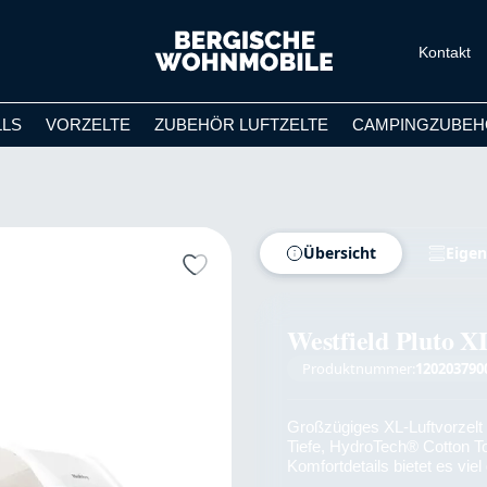
Kontakt
LLS
VORZELTE
ZUBEHÖR LUFTZELTE
CAMPINGZUBEH
Übersicht
Eigen
Westfield Pluto X
Produktnummer:
120203790
Großzügiges XL-Luftvorzel
Tiefe, HydroTech® Cotton T
Komfortdetails bietet es vi