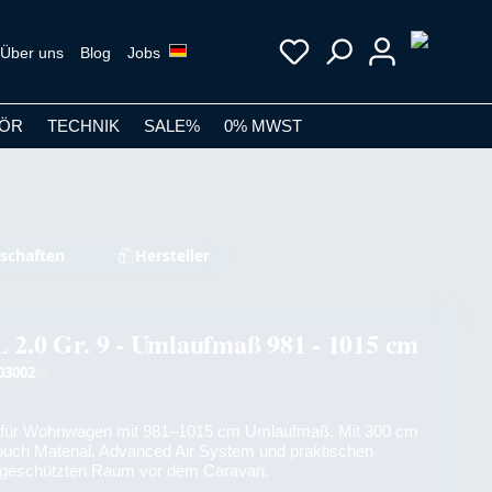
Über uns
Blog
Jobs
ÖR
TECHNIK
SALE%
0% MWST
schaften
Hersteller
L 2.0 Gr. 9 - Umlaufmaß 981 - 1015 cm
03002
t für Wohnwagen mit 981–1015 cm Umlaufmaß. Mit 300 cm
ouch Material, Advanced Air System und praktischen
el geschützten Raum vor dem Caravan.