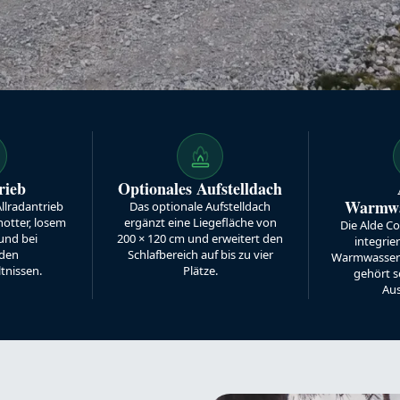
rieb
Optionales Aufstelldach
Warmwa
llradantrieb
Das optionale Aufstelldach
hotter, losem
ergänzt eine Liegefläche von
Die Alde C
und bei
200 × 120 cm und erweitert den
integrie
den
Schlafbereich auf bis zu vier
Warmwasser
tnissen.
Plätze.
gehört s
Aus