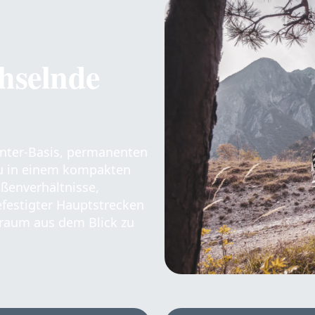
hselnde
inter-Basis, permanenten
au in einem kompakten
ßenverhältnisse,
efestigter Hauptstrecken
raum aus dem Blick zu