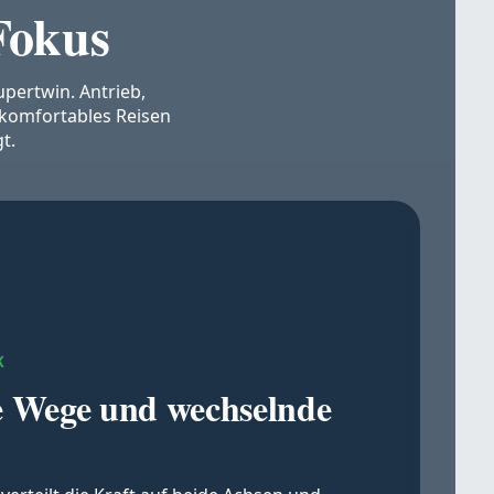
Fokus
upertwin. Antrieb,
 komfortables Reisen
t.
K
se Wege und wechselnde