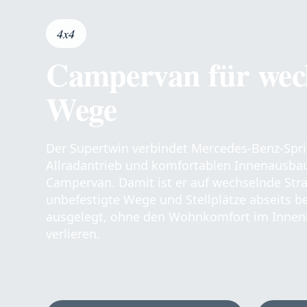
4x4
Campervan für wec
Wege
Der Supertwin verbindet Mercedes-Benz-Spr
Allradantrieb und komfortablen Innenausb
Campervan. Damit ist er auf wechselnde Stra
unbefestigte Wege und Stellplätze abseits b
ausgelegt, ohne den Wohnkomfort im Innen
verlieren.