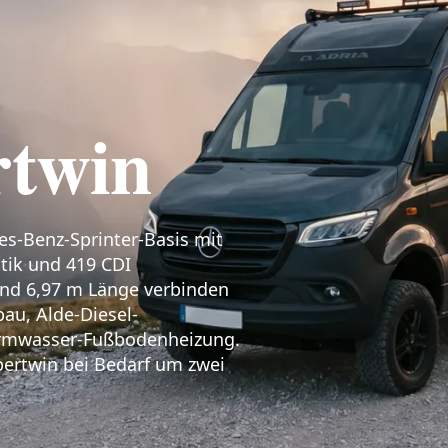
rtwin
es-Benz-Sprinter-Basis mit
tik und 419 CDI
und 6,97 m Länge verbinden
u, Alde-Diesel-
rmwasser-Fußbodenheizung.
pertwin bei Bedarf um zwei