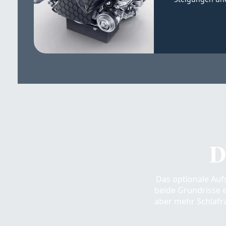
D
Das optionale Aufs
beide Grundrisse e
aber mehr Schlafr