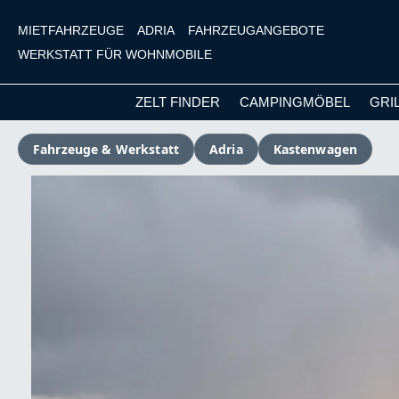
MIETFAHRZEUGE
ADRIA
FAHRZEUGANGEBOTE
WERKSTATT FÜR WOHNMOBILE
ZELT FINDER
CAMPINGMÖBEL
GRI
m Hauptinhalt springen
Zur Suche springen
Zur Hauptnavigation springen
Fahrzeuge & Werkstatt
Adria
Kastenwagen