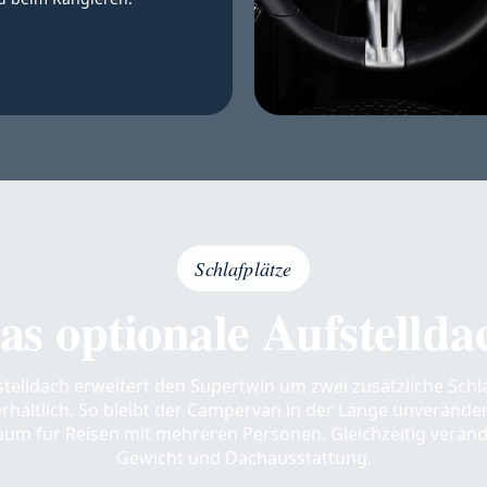
Schlafplätze
as optionale Aufstellda
telldach erweitert den Supertwin um zwei zusätzliche Schla
rhältlich. So bleibt der Campervan in der Länge unverändert
aum für Reisen mit mehreren Personen. Gleichzeitig veränd
Gewicht und Dachausstattung.