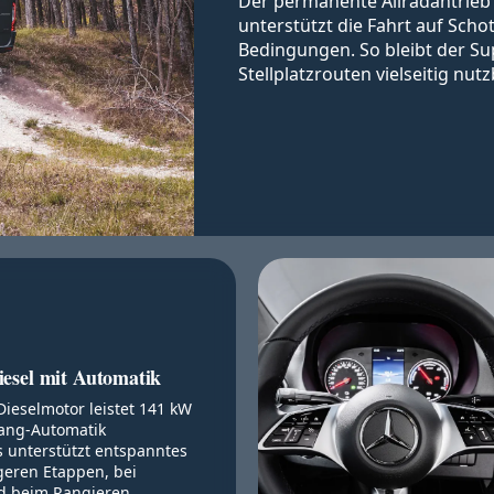
Der permanente Allradantrieb v
unterstützt die Fahrt auf Sch
Bedingungen. So bleibt der Su
Stellplatzrouten vielseitig nutz
iesel mit Automatik
Dieselmotor leistet 141 kW
Gang-Automatik
s unterstützt entspanntes
geren Etappen, bei
d beim Rangieren.