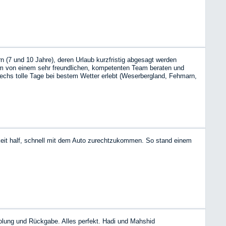
n (7 und 10 Jahre), deren Urlaub kurzfristig abgesagt werden
um von einem sehr freundlichen, kompetenten Team beraten und
sechs tolle Tage bei bestem Wetter erlebt (Weserbergland, Fehmarn,
bnis mit einem WoMo war: das werde ich sicher wiederholen! Danke
keit half, schnell mit dem Auto zurechtzukommen. So stand einem
holung und Rückgabe. Alles perfekt. Hadi und Mahshid