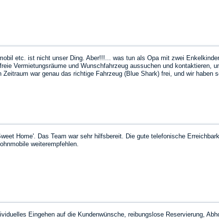
l etc. ist nicht unser Ding. Aber!!!... was tun als Opa mit zwei Enkelkinder
e freie Vermietungsräume und Wunschfahrzeug aussuchen und kontaktieren, 
Zeitraum war genau das richtige Fahrzeug (Blue Shark) frei, und wir haben 
as Fahrzeug war top, alles drin, alles dran, und obwohl es mein erstes Erle
 Strich war es nicht teurer als das ursprünglich geplante Hotel….
weet Home'. Das Team war sehr hilfsbereit. Die gute telefonische Erreichbar
ohnmobile weiterempfehlen.
ndividuelles Eingehen auf die Kundenwünsche, reibungslose Reservierung, Ab