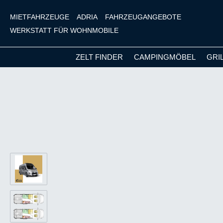
MIETFAHRZEUGE
ADRIA
FAHRZEUGANGEBOTE
WERKSTATT FÜR WOHNMOBILE
ZELT FINDER
CAMPINGMÖBEL
GRI
m Hauptinhalt springen
Zur Suche springen
Zur Hauptnavigation springen
Bildergalerie überspringen