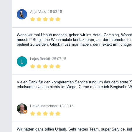
Anja Voss -
15.03.15
Wenn wir mal Urlaub machen, gehen wir ins Hotel. Camping, Wohnmobi
musste? Bergische Wohnmobile kontaktieren, auf der Internetseit
bedient zu werden. Glück muss man haben, denn exakt im richtigen 
Döbelner Land). Trotz der 1.800 km Fahrtstrecke sehr entspannt. D
an das BWM-Team! Übrigens, allen Befürchtungen zum Trotz: unterm
Lajos Benkö -
25.07.15
Vielen Dank für den kompetenten Service rund um das gemietete 'S
erholsamen Urlaub nichts im Wege. Gerne möchte ich Bergische W
Heiko Marschner -
18.09.15
Wir hatten ganz tollen Urlaub. Sehr nettes Team, super Service, i