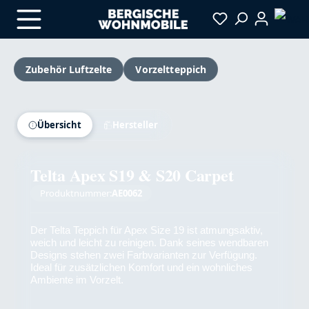
Zum Hauptinhalt springen
Zubehör Luftzelte
Vorzeltteppich
Bildergalerie überspringen
Versandkostenfrei
Übersicht
Hersteller
Telta Apex S19 & S20 Carpet
Produktnummer:
AE0062
Der Telta Teppich für Apex Size 19 ist atmungsaktiv,
weich und leicht zu reinigen. Dank seines wendbaren
Designs stehen zwei Farbvarianten zur Verfügung.
Ideal für zusätzlichen Komfort und ein wohnliches
Ambiente im Vorzelt.