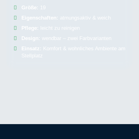
Größe:
19
Eigenschaften:
atmungsaktiv & weich
Pflege:
leicht zu reinigen
Design:
wendbar – zwei Farbvarianten
Einsatz:
Komfort & wohnliches Ambiente am
Stellplatz