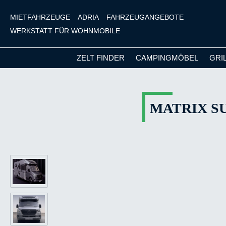
MIETFAHRZEUGE
ADRIA
FAHRZEUGANGEBOTE
WERKSTATT FÜR WOHNMOBILE
ZELT FINDER
CAMPINGMÖBEL
GRI
m Hauptinhalt springen
Zur Suche springen
Zur Hauptnavigation springen
MATRIX SU
Bildergalerie überspringen