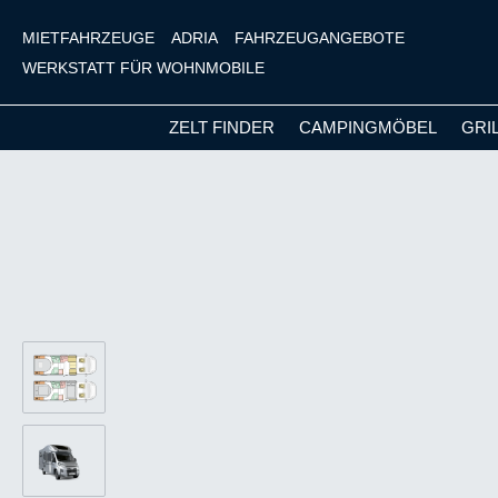
MIETFAHRZEUGE
ADRIA
FAHRZEUGANGEBOTE
WERKSTATT FÜR WOHNMOBILE
ZELT FINDER
CAMPINGMÖBEL
GRI
m Hauptinhalt springen
Zur Suche springen
Zur Hauptnavigation springen
Bildergalerie überspringen