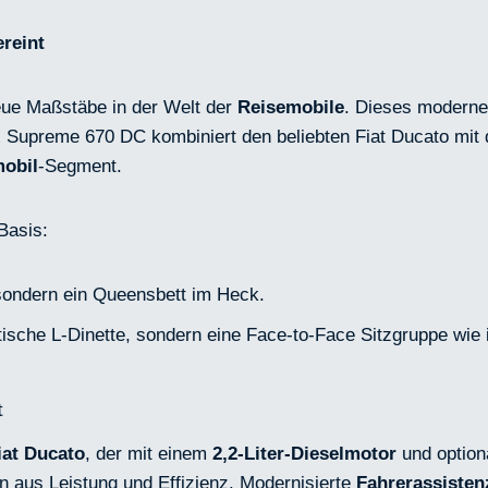
ereint
eue Maßstäbe in der Welt der
Reisemobile
. Dieses modern
x Supreme 670 DC kombiniert den beliebten Fiat Ducato mit
obil
-Segment.
Basis:
sondern ein Queensbett im Heck.
tische L-Dinette, sondern eine Face-to-Face Sitzgruppe wie
t
iat Ducato
, der mit einem
2,2-Liter-Dieselmotor
und optio
n aus Leistung und Effizienz. Modernisierte
Fahrerassisten