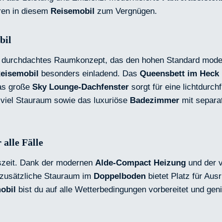
ren in diesem
Reisemobil
zum Vergnügen.
bil
in durchdachtes Raumkonzept, das den hohen Standard mod
eisemobil
besonders einladend. Das
Queensbett im Heck
das große
Sky Lounge-Dachfenster
sorgt für eine lichtdurc
viel Stauraum sowie das luxuriöse
Badezimmer
mit separat
alle Fälle
eszeit. Dank der modernen
Alde-Compact Heizung
und der 
r zusätzliche Stauraum im
Doppelboden
bietet Platz für Aus
obil
bist du auf alle Wetterbedingungen vorbereitet und gen