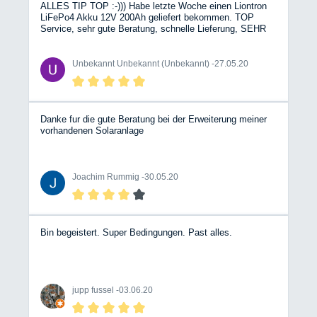
ALLES TIP TOP :-))) Habe letzte Woche einen Liontron
LiFePo4 Akku 12V 200Ah geliefert bekommen. TOP
Service, sehr gute Beratung, schnelle Lieferung, SEHR
gut Verpackt. So soll es sein. :-)))) Zum Akku: Ich bin
Begeistert !!! :-)) , Funktioniert Einwandfrei. Bei der BT-
App gab´s erst ein bisserl Probleme. (Lag aber an
Unbekannt Unbekannt (Unbekannt) -
27.05.20
meinem Uralt-Smartphone S4 mini) :-( Mit dem I-Pad 4
Mini funktioniert´s Tadellos. Zeigt sogar 229,9 Ah an.
Leider sind die Lithium-Eisenphosphat-Akkus etwas
teuer, das ist aber bei dieser Technologie allgemein so.
Klare Kaufempfehlung !!! :-) Auch der Händler - SEHR zu
Danke fur die gute Beratung bei der Erweiterung meiner
Empfehlen :-)))) Jederzeit wieder :-)))
vorhandenen Solaranlage
Joachim Rummig -
30.05.20
Bin begeistert. Super Bedingungen. Past alles.
jupp fussel -
03.06.20