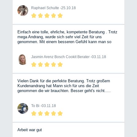
Grund war eine undichte Wasserleitung (irgendwo) Hier
hat sich gezeigt, das die Kollegen ihr Handwerk
Raphael Schulte -
25.10.18
verstehen, da sie schon eine Idee hatte wo es her
kommt. EIne verbogene Trittstufe wurde gerichtet, das
ersparte mir eine Neue zu kaufen.
Einfach eine tolle, ehrliche, kompetente Beratung . Trotz
mega Andrang, wurde sich sehr viel Zeit für uns
genommen. Mit einem besseren Gefühl kann man so
eine Investition nicht tätigen. Wir sind überglücklich.
Vielen dank an das Team 😀
Jasmin Arenz Bosch Cookit Berater -
03.11.18
Vielen Dank für die perfekte Beratung. Trotz großem
Kundenandrang hat Mann sich für uns die Zeit
genommen die wir brauchten. Besser geht's nicht.....
To Bi -
03.11.18
Arbeit war gut