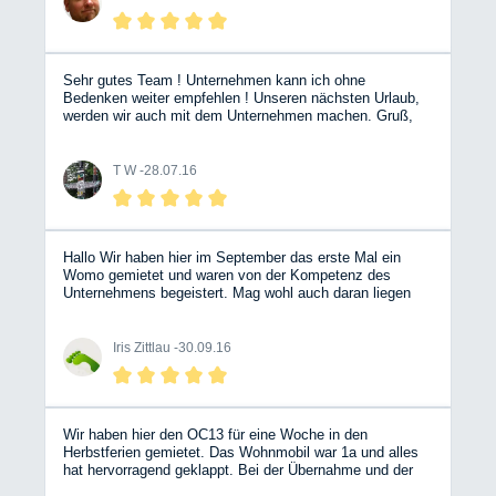
fackeln und buchen..
Sehr gutes Team ! Unternehmen kann ich ohne
Bedenken weiter empfehlen ! Unseren nächsten Urlaub,
werden wir auch mit dem Unternehmen machen. Gruß,
T.W.
T W -
28.07.16
Hallo Wir haben hier im September das erste Mal ein
Womo gemietet und waren von der Kompetenz des
Unternehmens begeistert. Mag wohl auch daran liegen
das es von den Betreibern selbst und auch von
freundlichen Mitarbeitern geführt wird Anfragen sowie
Buchungen wurden prompt beantwortet.Selbst ein
Iris Zittlau -
30.09.16
vorheriges anschauen des ausgewählten Womo war kein
Problem .Wir werden hier weiterhin buchen und freuen
uns auf das nächste mal!!!! Grüße aus Köln Iris & Jörg
Wir haben hier den OC13 für eine Woche in den
Herbstferien gemietet. Das Wohnmobil war 1a und alles
hat hervorragend geklappt. Bei der Übernahme und der
Abgabe gab es überhaupt keine Probleme. Wir werden