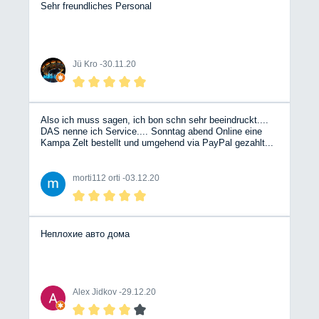
Sehr freundliches Personal
Jü Kro -
30.11.20
Also ich muss sagen, ich bon schn sehr beeindruckt....
DAS nenne ich Service.... Sonntag abend Online eine
Kampa Zelt bestellt und umgehend via PayPal gezahlt...
Montag kurze Rückfrage, Rückruf Service genutzt und
nach nicht einmal 30 Min klingelt mein Telefon....
Versandbestätigung sogar nich vor dem Rückruf und
morti112 orti -
03.12.20
gerade eben tadadaaaa Bergische Wohnmobile....
WEITER SO.... Test sobald das neue WoMo vor der
Haustür steht....
Неплохие авто дома
Alex Jidkov -
29.12.20