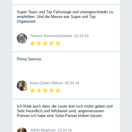
Super Team und Top Fahrzeuge und uneingeschränkt zu
empfehlen. Und die Messe war Super und Top
Organisiert.
Tilmann Riemenschneider -
31.03.18
Prima Service.
Klaus-Dieter Oleksin -
05.04.18
Ich finde auch dass die Leute dort sich mühe geben und
Sehr freundlich,und hilfsbereit sind, angemessenen
Preisen.Ich habe eine Solar-Paneel kleben lassen,
andere Werkstätten wollten nur Komplett Anlage für
teures Geld einbauen.Ich bin sehr zufrieden und werde
dem nächst TÜV und mein Kuli bei diese Firma machen
JOHN Meghrazi -
23.04.18