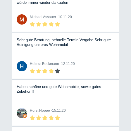
dem Kunden etwas aufzuschwatzen. Das schafft
würde immer wieder da kaufen
Vertrauen. Ein weiteres Highlight war die fast dreistündige
Übergabe unseres Wohnmobils. Akribisch hat der
Verkaufsleiter uns jedes Detail vorgeführt und erklärt.
Michael Assauer -
10.11.20
Auch hier hat man die langjährige Praxis gemerkt. Wir
sind froh, diesen Händler gefunden zu haben und
wünschen weiterhin viel Erfolg!
Sehr gute Beratung, schnelle Termin Vergabe Sehr gute
Reinigung unseres Wohnmobil
Helmut Beckmann -
12.11.20
Haben schöne und gute Wohnmobile, sowie gutes
Zubehör!!!
Horst Hoppe -
15.11.20