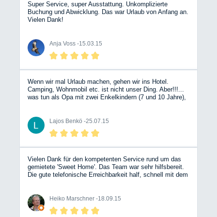
Super Service, super Ausstattung. Unkomplizierte
Buchung und Abwicklung. Das war Urlaub von Anfang an.
Vielen Dank!
Anja Voss -
15.03.15
Wenn wir mal Urlaub machen, gehen wir ins Hotel.
Camping, Wohnmobil etc. ist nicht unser Ding. Aber!!!...
was tun als Opa mit zwei Enkelkindern (7 und 10 Jahre),
deren Urlaub kurzfristig abgesagt werden musste?
Bergische Wohnmobile kontaktieren, auf der Internetseite
freie Vermietungsräume und Wunschfahrzeug aussuchen
Lajos Benkö -
25.07.15
und kontaktieren, um von einem sehr freundlichen,
kompetenten Team beraten und bedient zu werden. Glück
muss man haben, denn exakt im richtigen Zeitraum war
genau das richtige Fahrzeug (Blue Shark) frei, und wir
haben sechs tolle Tage bei bestem Wetter erlebt
Vielen Dank für den kompetenten Service rund um das
(Weserbergland, Fehmarn, Döbelner Land). Trotz der
gemietete 'Sweet Home'. Das Team war sehr hilfsbereit.
1.800 km Fahrtstrecke sehr entspannt. Das Fahrzeug war
Die gute telefonische Erreichbarkeit half, schnell mit dem
top, alles drin, alles dran, und obwohl es mein erstes
Auto zurechtzukommen. So stand einem erholsamen
Erlebnis mit einem WoMo war: das werde ich sicher
Urlaub nichts im Wege. Gerne möchte ich Bergische
wiederholen! Danke an das BWM-Team! Übrigens, allen
Wohnmobile weiterempfehlen.
Heiko Marschner -
18.09.15
Befürchtungen zum Trotz: unterm Strich war es nicht
teurer als das ursprünglich geplante Hotel….