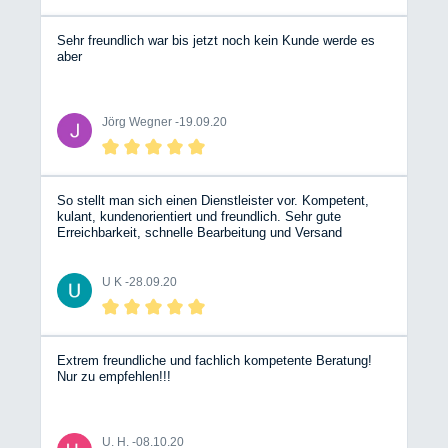
Mitarbeiter kann ich nur empfehlen.
Sehr freundlich war bis jetzt noch kein Kunde werde es
aber
Jörg Wegner -
19.09.20
So stellt man sich einen Dienstleister vor. Kompetent,
kulant, kundenorientiert und freundlich. Sehr gute
Erreichbarkeit, schnelle Bearbeitung und Versand
Bergische Wohnmobile jederzeit gerne wieder. Da könnte
such ein Hobbyhändler aus Stuttgart eine ganze dicke
Scheibe von abschneiden. Die sind genau das Gegenteil.
U K -
28.09.20
Nochmals dickes Lob dem Team Mit freundlichen Grüßen
Udo Krines
Extrem freundliche und fachlich kompetente Beratung!
Nur zu empfehlen!!!
U. H. -
08.10.20