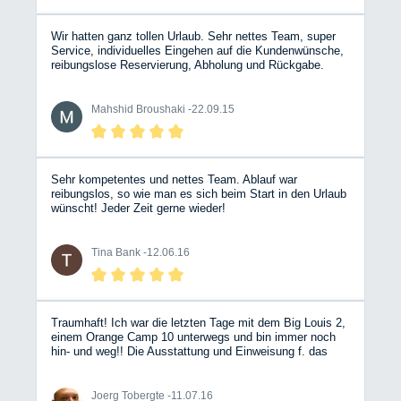
Wir hatten ganz tollen Urlaub. Sehr nettes Team, super
Service, individuelles Eingehen auf die Kundenwünsche,
reibungslose Reservierung, Abholung und Rückgabe.
Alles perfekt. Hadi und Mahshid
Mahshid Broushaki -
22.09.15
Sehr kompetentes und nettes Team. Ablauf war
reibungslos, so wie man es sich beim Start in den Urlaub
wünscht! Jeder Zeit gerne wieder!
Tina Bank -
12.06.16
Traumhaft! Ich war die letzten Tage mit dem Big Louis 2,
einem Orange Camp 10 unterwegs und bin immer noch
hin- und weg!! Die Ausstattung und Einweisung f. das
Fahrzeug war vorbildlich und sehr angenehm. Ein echt
guter Partner in Sachen Wohnmobile.. Die Jungs und
Maedels wissen genau, was sie tun!! :) Nicht lange
Joerg Tobergte -
11.07.16