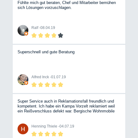
Fühlte mich gut beraten, Chef und Mitarbeiter bemühen
sich Lösungen vorzuschlagen.
Ralf -
08.04.19
Superschnell und gute Beratung
Alfred Inck -
01.07.19
Super Service auch in Reklamationsfall freundlich und
kompetent. Ich habe ein Kampa Vorzelt reklamiert weil
ein Reißverschluss defekt war. Bergische Wohnmobile
(Hr. Ochsendorf) hat die gesamte Abwicklung mit dem
Zelthersteller übernommen und ein nagelneues Zelt
geliefert. Meine Nachfragen wurden stets freundlich und
Henning Thiele -
04.07.19
zeitnah beantwortet. Besser geht es nicht! Mir hat das so
gut gefallen, dass ich gleich noch ein Erweiterungszelt