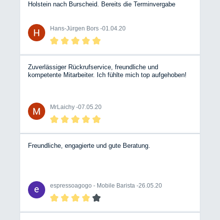
Holstein nach Burscheid. Bereits die Terminvergabe
verlief sehr freundlich und kurzfristig. Am Tag vor der
Montage konnten wir auf dem Betriebsgelände mit
unserem Womo übernachten. Das Personal am Empfang
Hans-Jürgen Bors -
01.04.20
und in der Werkstatt ist sehr freundlich und hilfsbereit.Die
Montage erfolgte im verabredeten Zeitrahmen. Schade,
daß diese Werkstatt nicht in unserer Nachbarschaft liegt!
Zuverlässiger Rückrufservice, freundliche und
kompetente Mitarbeiter. Ich fühlte mich top aufgehoben!
MrLaichy -
07.05.20
Freundliche, engagierte und gute Beratung.
espressoagogo - Mobile Barista -
26.05.20