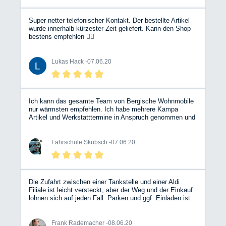
Super netter telefonischer Kontakt. Der bestellte Artikel
wurde innerhalb kürzester Zeit geliefert. Kann den Shop
bestens empfehlen 👍🏼
Lukas Hack -
07.06.20
Ich kann das gesamte Team von Bergische Wohnmobile
nur wärmsten empfehlen. Ich habe mehrere Kampa
Artikel und Werkstatttermine in Anspruch genommen und
wurde immer Top beraten.....Lieferung und Preise sind
unschlagbar. Danke an das komplette Team. Dirk
Skubsch
Fahrschule Skubsch -
07.06.20
Die Zufahrt zwischen einer Tankstelle und einer Aldi
Filiale ist leicht versteckt, aber der Weg und der Einkauf
lohnen sich auf jeden Fall. Parken und ggf. Einladen ist
kein Problem. In mehreren Hallen werden Fahrzeuge und
Zubehör ausgestellt und fachkundig repariert. Es ist
sicherlich nicht der styl-ischste Shop aber man wird sehr
Frank Rademacher -
08.06.20