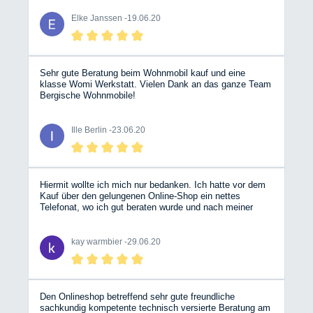
Elke Janssen -
19.06.20
Sehr gute Beratung beim Wohnmobil kauf und eine
klasse Womi Werkstatt. Vielen Dank an das ganze Team
Bergische Wohnmobile!
Ille Berlin -
23.06.20
Hiermit wollte ich mich nur bedanken. Ich hatte vor dem
Kauf über den gelungenen Online-Shop ein nettes
Telefonat, wo ich gut beraten wurde und nach meiner
Onlinebestellung hatte ich kurze Zeit später die
Versandbestätigung. Das fast 30kg Paket war dann am
Samstag ca. 24 Stunden später bei mir. Wirklich toll.
kay warmbier -
29.06.20
Den Onlineshop betreffend sehr gute freundliche
sachkundig kompetente technisch versierte Beratung am