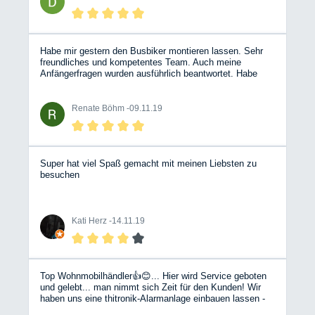
Habe mir gestern den Busbiker montieren lassen. Sehr
freundliches und kompetentes Team. Auch meine
Anfängerfragen wurden ausführlich beantwortet. Habe
mich selten als Frau in einer Autowerkstatt so wohl
gefühlt.
Renate Böhm -
09.11.19
Super hat viel Spaß gemacht mit meinen Liebsten zu
besuchen
Kati Herz -
14.11.19
Top Wohnmobilhändler👍😊... Hier wird Service geboten
und gelebt... man nimmt sich Zeit für den Kunden! Wir
haben uns eine thitronik-Alarmanlage einbauen lassen -
vom ersten Kundenkontakt bis zum Einbau bzw.