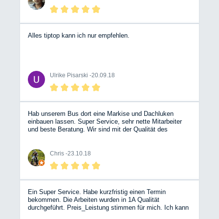
lassen obwohl ich lange fahren muss es lohnt sich. John
Meghrazi Dipl.-Ing. Auch diesmal bei mein weitere
Besuch b.z.w Serviceleistungen Gas-Abnahme war ich
recht zufrieden. John Meghrazi Dipl.-Ing.
Alles tiptop kann ich nur empfehlen.
Ulrike Pisarski -
20.09.18
Hab unserem Bus dort eine Markise und Dachluken
einbauen lassen. Super Service, sehr nette Mitarbeiter
und beste Beratung. Wir sind mit der Qualität des
„Ausbaus“ sehr zufrieden.
Chris -
23.10.18
Ein Super Service. Habe kurzfristig einen Termin
bekommen. Die Arbeiten wurden in 1A Qualität
durchgeführt. Preis_Leistung stimmen für mich. Ich kann
euch nur weiter empfehlen und ich kommen gerne wieder.