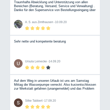
Traumhafte Abwicklung und Unterstützung von allen
Bereichen (Beratung, Versand, Service und Verwaltung) .
Danke für den Superservice von Bestellungseingang über
Spontanänderung und Hilfe bei Unsicherheiten bis zum
Erhalt der Ware in vorbildlicher Verpackung/Zustand - und
das alles innerhalb von 2(!) Tagen... WOW! BESSER
A. S. aus Zimthausen -
10.09.20
KANN ES WIRKLICH NICHT LAUFEN!! RIESENLOB
ANS BW TEAM
Sehr nette und kompetente beratung
Ursula Leinecke -
14.09.20
Auf dem Weg in unseren Urlaub ist uns am Samstag
Mittag die Wasserpumpe verreckt. Also kurzentschlossen
zur Werkstatt gefahren (unangemeldet) und das Problem
erklärt. Sofort hat sich ein Mechaniker Zeit genommen
und hat alles durchgemessen und anschließend die
defekte Wasserpumpe getauscht. Alles gut erklärt,
Silke Tabbert -
17.09.20
entspannt und freundlich geblieben. Sehr netter und
zuvorkommender Service! Werkstatt und die eifrigen