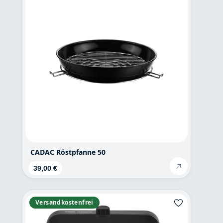
CADAC Röstpfanne 50
Regulärer Preis:
39,00 €
Versandkostenfrei