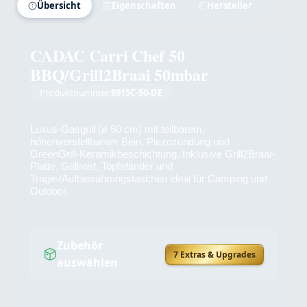
Übersicht
Eigenschaften
Hersteller
CADAC Carri Chef 50
BBQ/Grill2Braai 50mbar
Produktnummer:
8915C-50-DE
Luxus-Gasgrill (ø 50 cm) mit teilbarem,
höhenverstellbarem Bein, Piezozündung und
GreenGrill-Keramikbeschichtung. Inklusive Grill2Braai-
Platte, Grillrost, Topfständer und
Trage-/Aufbewahrungstaschen ideal für Camping und
Outdoor.
Zubehör
7 Extras & Upgrades
auswählen