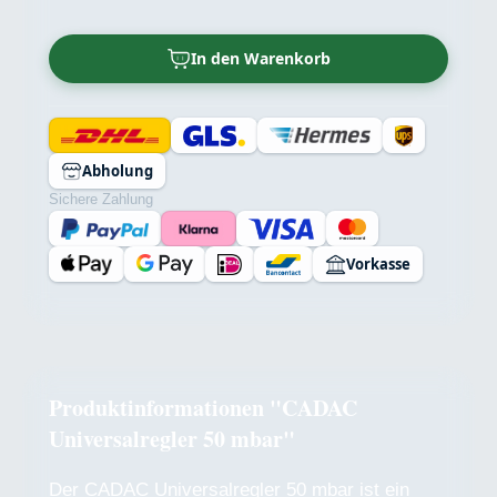
In den Warenkorb
Abholung
Sichere Zahlung
Vorkasse
Produktinformationen "CADAC
Universalregler 50 mbar"
Der CADAC Universalregler 50 mbar ist ein