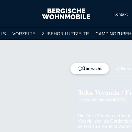
Kontakt
LLS
VORZELTE
ZUBEHÖR LUFTZELTE
CAMPINGZUBEH
Übersicht
Herst
Telta Veranda / F
Produktnummer:
AE0013
Die "Telta Veranda / Front-to
Vorzelt, ideal als Garderob
perfekt zu allen Telta Vorzel