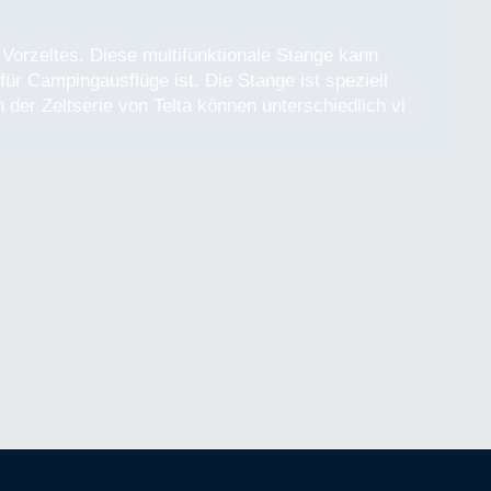
"
a Vorzeltes. Diese multifunktionale Stange kann
r Campingausflüge ist. Die Stange ist speziell
n der Zeltserie von Telta können unterschiedlich vi