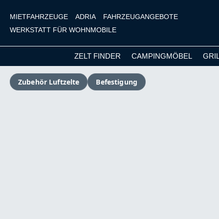
MIETFAHRZEUGE
ADRIA
FAHRZEUGANGEBOTE
WERKSTATT FÜR WOHNMOBILE
ZELT FINDER
CAMPINGMÖBEL
GRI
m Hauptinhalt springen
Zur Suche springen
Zur Hauptnavigation springen
Zubehör Luftzelte
Befestigung
Bildergalerie überspringen