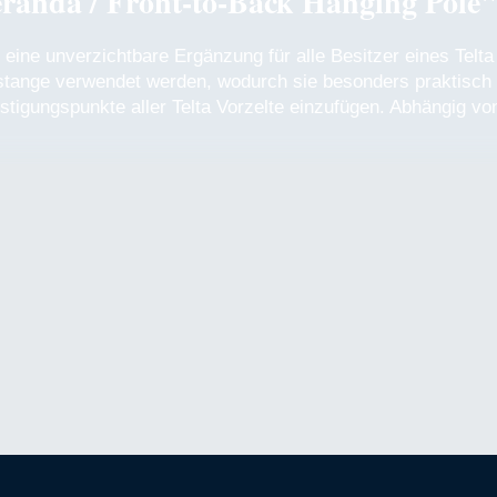
randa / Front-to-Back Hanging Pole
t eine unverzichtbare Ergänzung für alle Besitzer eines Telt
tange verwendet werden, wodurch sie besonders praktisch fü
festigungspunkte aller Telta Vorzelte einzufügen. Abhängig vo