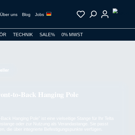
Über uns
Blog
Jobs
ÖR
TECHNIK
SALE%
0% MWST
eller
ront-to-Back Hanging Pole
-Back Hanging Pole" ist eine vielseitige Stange für Ihr Telta
enstange oder zur Nutzung als Verandastange. Sie passt
ten, die über integrierte Befestigungspunkte verfügen.