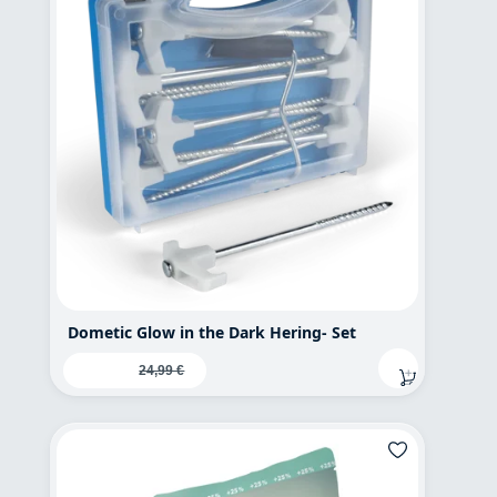
Dometic Glow in the Dark Hering- Set
Verkaufspreis:
19,95 €
Regulärer Preis:
24,99 €