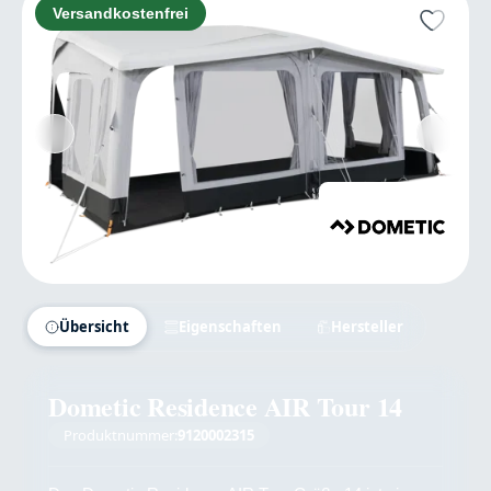
Versandkostenfrei
Übersicht
Eigenschaften
Hersteller
Dometic Residence AIR Tour 14
Produktnummer:
9120002315