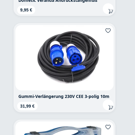
Dometic Veranda Andrückstangenfuß
Regulärer Preis:
9,95 €
Gummi-Verlängerung 230V CEE 3-polig 10m
Regulärer Preis:
31,99 €