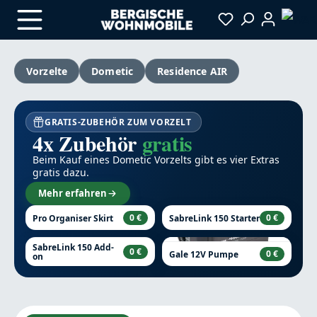
Zum Hauptinhalt springen
Vorzelte
Dometic
Residence AIR
GRATIS-ZUBEHÖR ZUM VORZELT
4x Zubehör
gratis
Beim Kauf eines Dometic Vorzelts gibt es vier Extras
gratis dazu.
Mehr erfahren
0 €
0 €
Pro Organiser Skirt
SabreLink 150 Starter
SabreLink 150 Add-
0 €
0 €
Gale 12V Pumpe
on
Bildergalerie überspringen