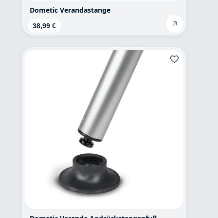
Dometic Verandastange
Regulärer Preis:
38,99 €