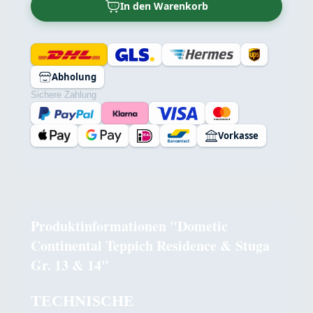
In den Warenkorb
Abholung
Sichere Zahlung
Vorkasse
Produktinformationen "Dometic
Continental Teppich Residence & Stuga
Gr. 13 & 14"
TECHNISCHE