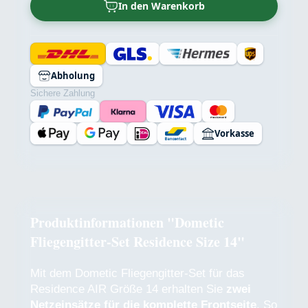
In den Warenkorb
Abholung
Sichere Zahlung
Vorkasse
Produktinformationen "Dometic
Fliegengitter-Set Residence Size 14"
Mit dem Dometic Fliegengitter-Set für das
Residence AIR Größe 14 erhalten Sie
zwei
Netzeinsätze für die komplette Frontseite
. So