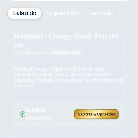
Übersicht
Eigenschaften
Hersteller
Westfield - Canopy Shady Pro 305
cm
Produktnummer:
12022235305000
Westfield Canopy Shady Pro 305 cm leichtes
Sonnendach mit elegantem Design und robuster
Bauweise. Perfekter Wetterschutz für dein Vorzelt oder
Fahrzeug.
Zubehör
5 Extras & Upgrades
auswählen