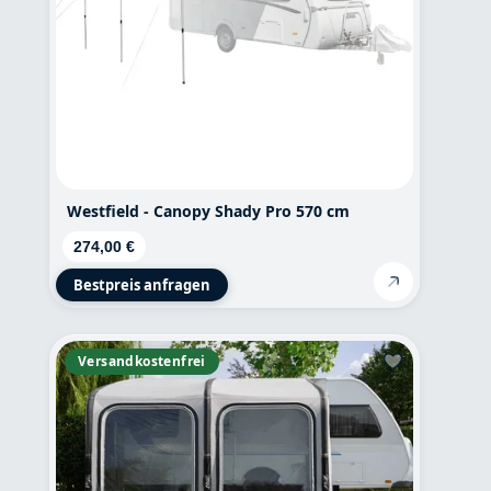
Westfield - Canopy Shady Pro 570 cm
Regulärer Preis:
274,00 €
Bestpreis anfragen
Versandkostenfrei