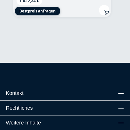
Regulärer Preis:
1.022,34 €
Bestpreis anfragen
Kontakt
Rechtliches
Weitere Inhalte