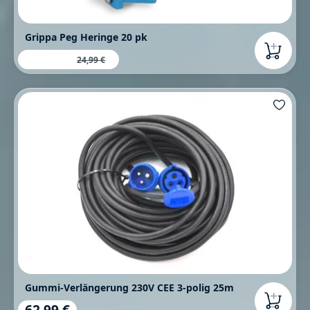
Grippa Peg Heringe 20 pk
11,99 €
Verkaufspreis:
Regulärer Preis:
24,99 €
Gummi-Verlängerung 230V CEE 3-polig 25m
62,99 €
Regulärer Preis: