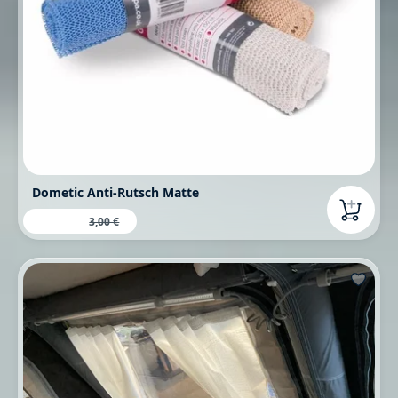
Dometic Anti-Rutsch Matte
2,95 €
Verkaufspreis:
Regulärer Preis:
3,00 €