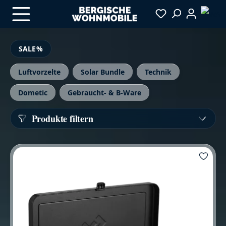
Zum Hauptinhalt springen
SALE%
Luftvorzelte
Solar Bundle
Technik
Dometic
Gebraucht- & B-Ware
Produkte filtern