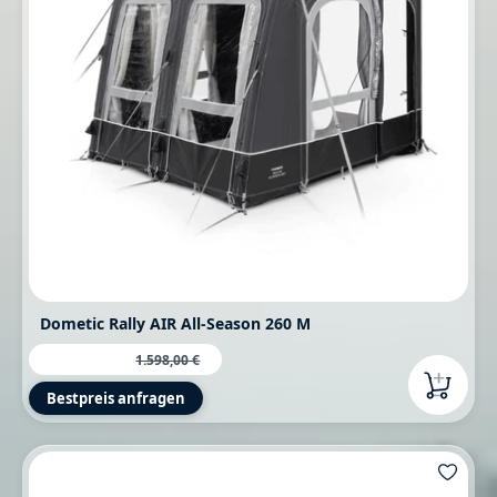
Dometic Rally AIR All-Season 260 M
997,68 €
Verkaufspreis:
Regulärer Preis:
1.598,00 €
Bestpreis anfragen