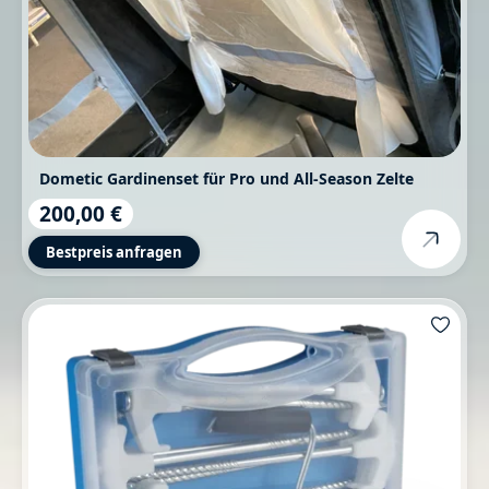
Dometic Gardinenset für Pro und All-Season Zelte
200,00 €
Regulärer Preis:
Bestpreis anfragen