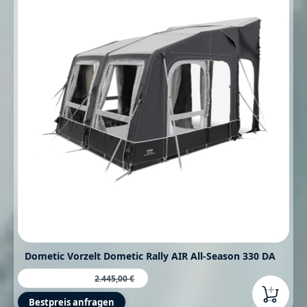
Dometic Vorzelt Dometic Rally AIR All-Season 330 DA
1.799,00 €
Verkaufspreis:
Regulärer Preis:
2.445,00 €
Bestpreis anfragen