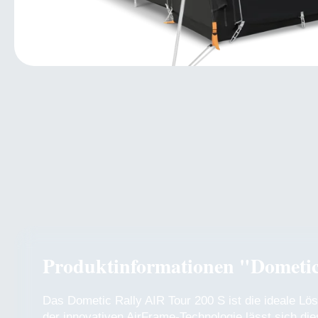
Produktinformationen "Dometic
Das Dometic Rally AIR Tour 200 S ist die ideale Lös
der innovativen AirFrame-Technologie lässt sich di