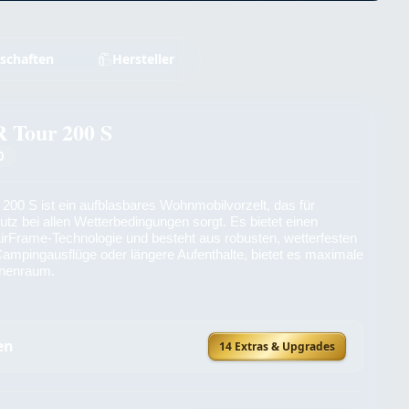
schaften
Hersteller
R Tour 200 S
0
200 S ist ein aufblasbares Wohnmobilvorzelt, das für
tz bei allen Wetterbedingungen sorgt. Es bietet einen
irFrame-Technologie und besteht aus robusten, wetterfesten
 Campingausflüge oder längere Aufenthalte, bietet es maximale
Innenraum.
en
14 Extras & Upgrades