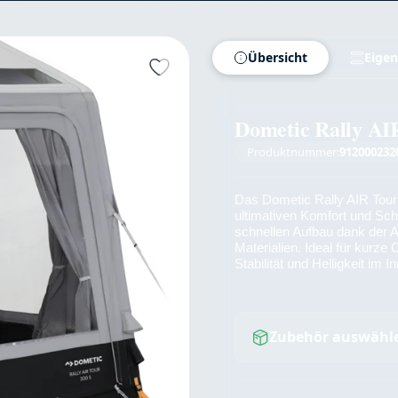
Übersicht
Eigen
Dometic Rally AI
Produktnummer:
912000232
Das Dometic Rally AIR Tour 
ultimativen Komfort und Schu
schnellen Aufbau dank der A
Materialien. Ideal für kurze
Stabilität und Helligkeit im 
Zubehör auswähl