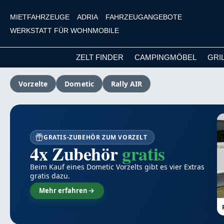
MIETFAHRZEUGE
ADRIA
FAHRZEUGANGEBOTE
WERKSTATT FÜR WOHNMOBILE
ZELT FINDER
CAMPINGMÖBEL
GRI
m Hauptinhalt springen
Zur Suche springen
Zur Hauptnavigation springen
Vorzelte
Dometic
Rally AIR
GRATIS-ZUBEHÖR ZUM VORZELT
4x Zubehör
gratis
Beim Kauf eines Dometic Vorzelts gibt es vier Extras
gratis dazu.
Mehr erfahren