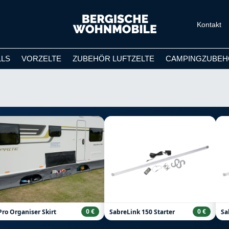
Kontakt
LLS
VORZELTE
ZUBEHÖR LUFTZELTE
CAMPINGZUBEH
0 €
0 €
Pro Organiser Skirt
SabreLink 150 Starter
Sa