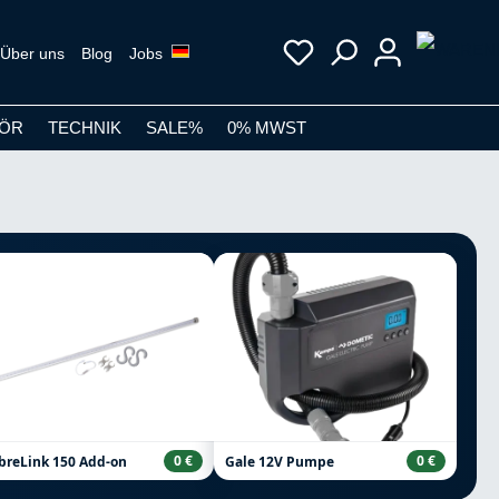
Über uns
Blog
Jobs
ÖR
TECHNIK
SALE%
0% MWST
0 €
0 €
breLink 150 Add-on
Gale 12V Pumpe