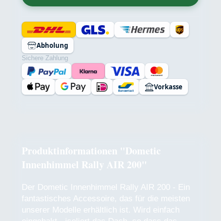
Abholung
Sichere Zahlung
Vorkasse
Produktinformationen "Dometic
Innenhimmel Rally AIR 200"
Der Dometic Innenhimmel Rally AIR 200 - Ein
fantastisches Accessoire, das für die meisten
unserer Modelle erhältlich ist. Wird einfach