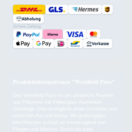
Abholung
Sichere Zahlung
Vorkasse
Produktinformationen "Westfield Pavo"
Das Westfield Pavo ist ein ultraleicht Pavillon
aus Polyester mit Fieberglas/ Aluminium
Gestänge. Dies ermöglicht einen schnellen und
einfachen Auf und Abbau. Mit großzügigen
Meshflächen schützt es hervorragend von
Fliegen und Mücken, Durch die zwei