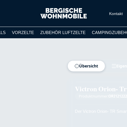
Kontakt
LLS
VORZELTE
ZUBEHÖR LUFTZELTE
CAMPINGZUBEH
Übersicht
Eigen
Victron Orion- Tr
Produktnummer:
ORI121222
Der Victron Orion- TR Smart