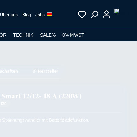
Über uns
Blog
Jobs
ÖR
TECHNIK
SALE%
0% MWST
schaften
Hersteller
 Smart 12/12- 18 A (220W)
120
 Spannungswandler mit Batterieladefunktion.