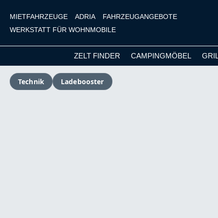
MIETFAHRZEUGE
ADRIA
FAHRZEUGANGEBOTE
WERKSTATT FÜR WOHNMOBILE
ZELT FINDER
CAMPINGMÖBEL
GRI
m Hauptinhalt springen
Zur Suche springen
Zur Hauptnavigation springen
Technik
Ladebooster
Bildergalerie überspringen
Versandkostenfrei