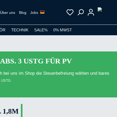
Über uns
Blog
Jobs
ÖR
TECHNIK
SALE%
0% MWST
ABS. 3 USTG FÜR PV
h bei uns im Shop die Steuerbefreiung wählen und bares
 3 USTG
 1,8M