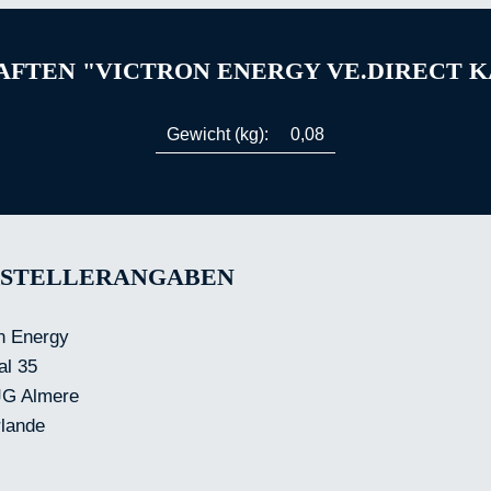
FTEN "VICTRON ENERGY VE.DIRECT K
Gewicht (kg):
0,08
STELLERANGABEN
n Energy
al 35
JG Almere
rlande