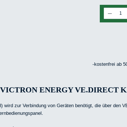
Produkt
-kostenfrei ab 5
ICTRON ENERGY VE.DIRECT K
 wird zur Verbindung von Geräten benötigt, die über den V
Fernbedienungspanel.