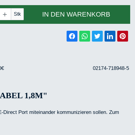
 Anzahl: Gib den gewünschten Wert ein ode
IN DEN WARENKORB
Stk
0€
02174-718948-5
ABEL 1,8M"
E-Direct Port miteinander kommunizieren sollen. Zum