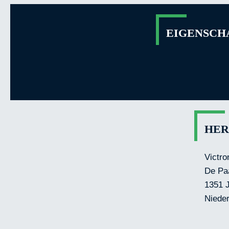
EIGENSCHA
HER
Victro
De Pa
1351 
Niede