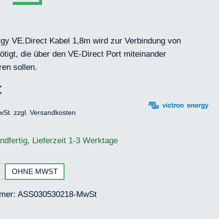
rgy VE.Direct Kabel 1,8m wird zur Verbindung von
tigt, die über den VE-Direct Port miteinander
en sollen.
€
eis:
wSt. zzgl. Versandkosten
ndfertig, Lieferzeit 1-3 Werktage
hlen
OHNE MWST
mer:
ASS030530218-MwSt