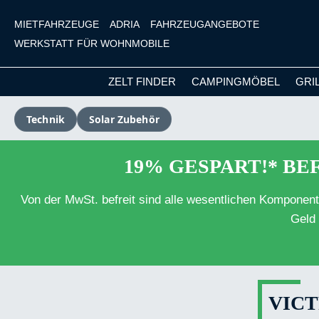
MIETFAHRZEUGE
ADRIA
FAHRZEUGANGEBOTE
WERKSTATT FÜR WOHNMOBILE
ZELT FINDER
CAMPINGMÖBEL
GRI
m Hauptinhalt springen
Zur Suche springen
Zur Hauptnavigation springen
Technik
Solar Zubehör
19% GESPART!* BEF
Von der MwSt. befreit sind alle wesentlichen Komponen
Geld 
VICT