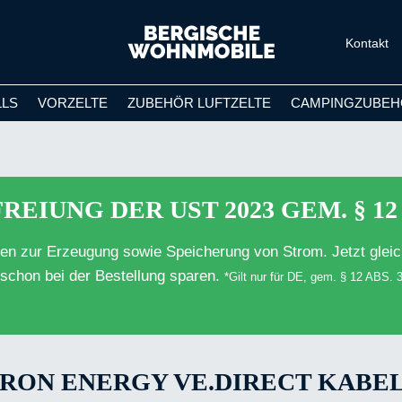
Kontakt
LLS
VORZELTE
ZUBEHÖR LUFTZELTE
CAMPINGZUBEH
REIUNG DER UST 2023 GEM. § 12 
ten zur Erzeugung sowie Speicherung von Strom. Jetzt gleic
schon bei der Bestellung sparen.
*Gilt nur für DE, gem. § 12 ABS.
RON ENERGY VE.DIRECT KABEL