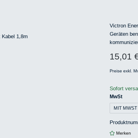
Victron Ene
Geräten benö
kommunizier
15,01 
Regulärer Pr
Preise exkl. M
Sofort versa
auswä
MwSt
MIT MWST
Produktnum
Merken