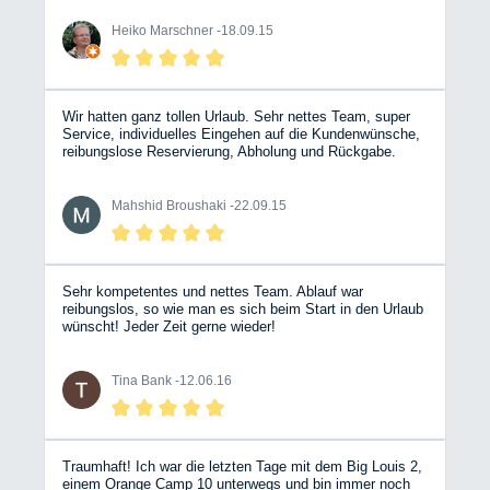
Erlebnis mit einem WoMo war: das werde ich sicher
Urlaub nichts im Wege. Gerne möchte ich Bergische
wiederholen! Danke an das BWM-Team! Übrigens, allen
Wohnmobile weiterempfehlen.
Heiko Marschner -
18.09.15
Befürchtungen zum Trotz: unterm Strich war es nicht
teurer als das ursprünglich geplante Hotel….
Wir hatten ganz tollen Urlaub. Sehr nettes Team, super
Service, individuelles Eingehen auf die Kundenwünsche,
reibungslose Reservierung, Abholung und Rückgabe.
Alles perfekt. Hadi und Mahshid
Mahshid Broushaki -
22.09.15
Sehr kompetentes und nettes Team. Ablauf war
reibungslos, so wie man es sich beim Start in den Urlaub
wünscht! Jeder Zeit gerne wieder!
Tina Bank -
12.06.16
Traumhaft! Ich war die letzten Tage mit dem Big Louis 2,
einem Orange Camp 10 unterwegs und bin immer noch