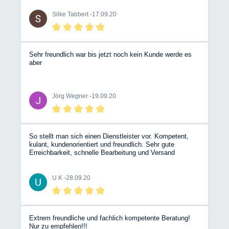
und hat alles durchgemessen und anschließend die
defekte Wasserpumpe getauscht. Alles gut erklärt,
Silke Tabbert -
17.09.20
entspannt und freundlich geblieben. Sehr netter und
zuvorkommender Service! Werkstatt und die eifrigen
Mitarbeiter kann ich nur empfehlen.
Sehr freundlich war bis jetzt noch kein Kunde werde es
aber
Jörg Wegner -
19.09.20
So stellt man sich einen Dienstleister vor. Kompetent,
kulant, kundenorientiert und freundlich. Sehr gute
Erreichbarkeit, schnelle Bearbeitung und Versand
Bergische Wohnmobile jederzeit gerne wieder. Da könnte
such ein Hobbyhändler aus Stuttgart eine ganze dicke
Scheibe von abschneiden. Die sind genau das Gegenteil.
U K -
28.09.20
Nochmals dickes Lob dem Team Mit freundlichen Grüßen
Udo Krines
Extrem freundliche und fachlich kompetente Beratung!
Nur zu empfehlen!!!