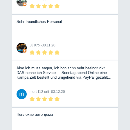
Sehr freundliches Personal
Jü Kro -
30.11.20
Also ich muss sagen, ich bon schn sehr beeindruckt....
DAS nenne ich Service.... Sonntag abend Online eine
Kampa Zelt bestellt und umgehend via PayPal gezahlt...
Montag kurze Rückfrage, Rückruf Service genutzt und
nach nicht einmal 30 Min klingelt mein Telefon....
Versandbestätigung sogar nich vor dem Rückruf und
morti112 orti -
03.12.20
gerade eben tadadaaaa Bergische Wohnmobile....
WEITER SO.... Test sobald das neue WoMo vor der
Haustür steht....
Неплохие авто дома