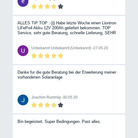
ALLES TIP TOP :-))) Habe letzte Woche einen Liontron
LiFePo4 Akku 12V 200Ah geliefert bekommen. TOP
Service, sehr gute Beratung, schnelle Lieferung, SEHR
gut Verpackt. So soll es sein. :-)))) Zum Akku: Ich bin
Begeistert !!! :-)) , Funktioniert Einwandfrei. Bei der BT-
App gab´s erst ein bisserl Probleme. (Lag aber an
Unbekannt Unbekannt (Unbekannt) -
27.05.20
meinem Uralt-Smartphone S4 mini) :-( Mit dem I-Pad 4
Mini funktioniert´s Tadellos. Zeigt sogar 229,9 Ah an.
Leider sind die Lithium-Eisenphosphat-Akkus etwas
teuer, das ist aber bei dieser Technologie allgemein so.
Klare Kaufempfehlung !!! :-) Auch der Händler - SEHR zu
Danke fur die gute Beratung bei der Erweiterung meiner
Empfehlen :-)))) Jederzeit wieder :-)))
vorhandenen Solaranlage
Joachim Rummig -
30.05.20
Bin begeistert. Super Bedingungen. Past alles.