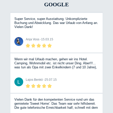
GOOGLE
Super Service, super Ausstattung. Unkomplizierte
Buchung und Abwicklung. Das war Urlaub von Anfang an.
Vielen Dank!
Anja Voss -
15.03.15
Wenn wir mal Urlaub machen, gehen wir ins Hotel.
Camping, Wohnmobil etc. ist nicht unser Ding. Aber!!!...
was tun als Opa mit zwei Enkelkindern (7 und 10 Jahre),
deren Urlaub kurzfristig abgesagt werden musste?
Bergische Wohnmobile kontaktieren, auf der Internetseite
freie Vermietungsräume und Wunschfahrzeug aussuchen
Lajos Benkö -
25.07.15
und kontaktieren, um von einem sehr freundlichen,
kompetenten Team beraten und bedient zu werden. Glück
muss man haben, denn exakt im richtigen Zeitraum war
genau das richtige Fahrzeug (Blue Shark) frei, und wir
haben sechs tolle Tage bei bestem Wetter erlebt
Vielen Dank für den kompetenten Service rund um das
(Weserbergland, Fehmarn, Döbelner Land). Trotz der
gemietete 'Sweet Home'. Das Team war sehr hilfsbereit.
1.800 km Fahrtstrecke sehr entspannt. Das Fahrzeug war
Die gute telefonische Erreichbarkeit half, schnell mit dem
top, alles drin, alles dran, und obwohl es mein erstes
Auto zurechtzukommen. So stand einem erholsamen