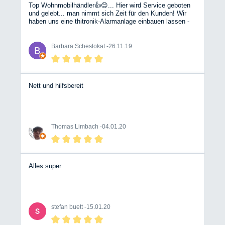
Top Wohnmobilhändler👍😊... Hier wird Service geboten
und gelebt... man nimmt sich Zeit für den Kunden! Wir
haben uns eine thitronik-Alarmanlage einbauen lassen -
vom ersten Kundenkontakt bis zum Einbau bzw.
Einweisung top!
Barbara Schestokat -
26.11.19
Nett und hilfsbereit
Thomas Limbach -
04.01.20
Alles super
stefan buett -
15.01.20