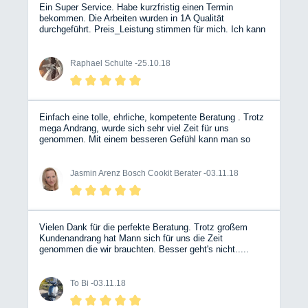
Ein Super Service. Habe kurzfristig einen Termin
bekommen. Die Arbeiten wurden in 1A Qualität
durchgeführt. Preis_Leistung stimmen für mich. Ich kann
euch nur weiter empfehlen und ich kommen gerne wieder.
Grund war eine undichte Wasserleitung (irgendwo) Hier
hat sich gezeigt, das die Kollegen ihr Handwerk
Raphael Schulte -
25.10.18
verstehen, da sie schon eine Idee hatte wo es her
kommt. EIne verbogene Trittstufe wurde gerichtet, das
ersparte mir eine Neue zu kaufen.
Einfach eine tolle, ehrliche, kompetente Beratung . Trotz
mega Andrang, wurde sich sehr viel Zeit für uns
genommen. Mit einem besseren Gefühl kann man so
eine Investition nicht tätigen. Wir sind überglücklich.
Vielen dank an das Team 😀
Jasmin Arenz Bosch Cookit Berater -
03.11.18
Vielen Dank für die perfekte Beratung. Trotz großem
Kundenandrang hat Mann sich für uns die Zeit
genommen die wir brauchten. Besser geht's nicht.....
To Bi -
03.11.18