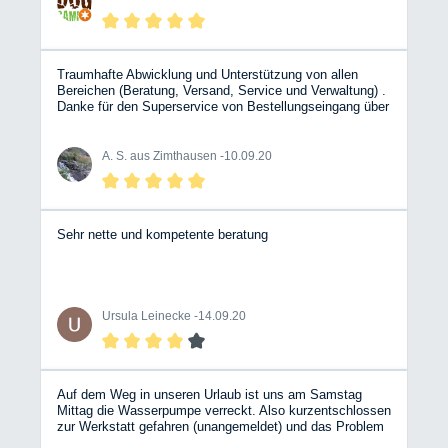
Traumhafte Abwicklung und Unterstützung von allen
Bereichen (Beratung, Versand, Service und Verwaltung) .
Danke für den Superservice von Bestellungseingang über
Spontanänderung und Hilfe bei Unsicherheiten bis zum
Erhalt der Ware in vorbildlicher Verpackung/Zustand - und
das alles innerhalb von 2(!) Tagen... WOW! BESSER
A. S. aus Zimthausen -
10.09.20
KANN ES WIRKLICH NICHT LAUFEN!! RIESENLOB
ANS BW TEAM
Sehr nette und kompetente beratung
Ursula Leinecke -
14.09.20
Auf dem Weg in unseren Urlaub ist uns am Samstag
Mittag die Wasserpumpe verreckt. Also kurzentschlossen
zur Werkstatt gefahren (unangemeldet) und das Problem
erklärt. Sofort hat sich ein Mechaniker Zeit genommen