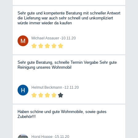
Erfahrung gerne weitergeben. Besonders hervorzuheben
ist die hervorragende Beratung von Verkauf und
Werkstatt auch im Hinblick auf Zusatzeinbauten. Hier
Sehr gute und kompetente Beratung mit schneller Antwort
wird dann auch mal gesagt "braucht man nicht", statt
die Lieferung war auch sehr schnell und unkompliziert
dem Kunden etwas aufzuschwatzen. Das schafft
würde immer wieder da kaufen
Vertrauen. Ein weiteres Highlight war die fast dreistündige
Übergabe unseres Wohnmobils. Akribisch hat der
Verkaufsleiter uns jedes Detail vorgeführt und erklärt.
Michael Assauer -
10.11.20
Auch hier hat man die langjährige Praxis gemerkt. Wir
sind froh, diesen Händler gefunden zu haben und
wünschen weiterhin viel Erfolg!
Sehr gute Beratung, schnelle Termin Vergabe Sehr gute
Reinigung unseres Wohnmobil
Helmut Beckmann -
12.11.20
Haben schöne und gute Wohnmobile, sowie gutes
Zubehör!!!
Horst Hoppe -
15.11.20