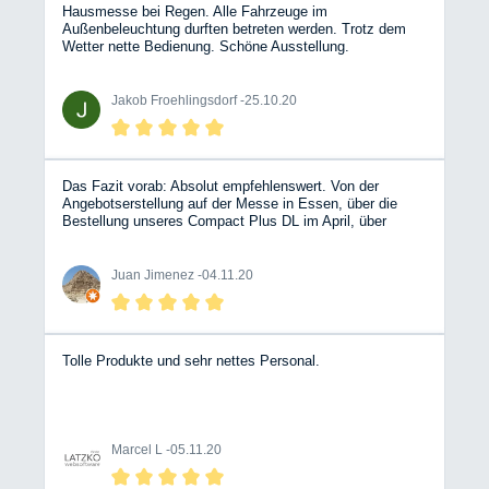
Hausmesse bei Regen. Alle Fahrzeuge im
Außenbeleuchtung durften betreten werden. Trotz dem
Wetter nette Bedienung. Schöne Ausstellung.
Jakob Froehlingsdorf -
25.10.20
Das Fazit vorab: Absolut empfehlenswert. Von der
Angebotserstellung auf der Messe in Essen, über die
Bestellung unseres Compact Plus DL im April, über
unsere Miete im August bis hin zur überpünktlichen
Auslieferung des Fahrzeugs in der letzten Oktoberwoche
hatten wir mehrere Kontakte mit unterschiedlichen
Juan Jimenez -
04.11.20
Mitarbeitern, die alle durchweg positiv waren und uns
jederzeit das Gefühl gaben, die richtige Firma gewählt zu
haben. Auch wenn bei kleinen Problemen während der
Miete eine Lösung nicht sofort greifbar war, blieben die
Mitarbeiter am Ball und haben sich sogar nach Ende der
Tolle Produkte und sehr nettes Personal.
Öffnungszeiten lösungsorientiert darum gekümmert. Als
Kunde fühlt man sich absolut gut aufgehoben, gerade
auch, da die Kommunikation immer offen und ehrlich
geführt wurde. Die Affinität der einzelnen Mitarbeiter zum
Thema Camping ist jederzeit spürbar, hier sitzen keine
Marcel L -
05.11.20
Verkäufer, deren Produkt austauschbar wäre, sondern
Menschen, die Camping leben und Ihr Wissen und Ihre