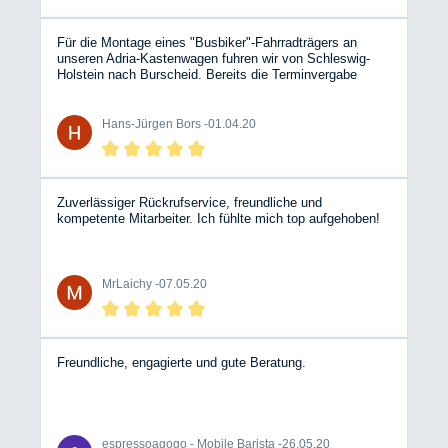
Für die Montage eines "Busbiker"-Fahrradträgers an
unseren Adria-Kastenwagen fuhren wir von Schleswig-
Holstein nach Burscheid. Bereits die Terminvergabe
verlief sehr freundlich und kurzfristig. Am Tag vor der
Montage konnten wir auf dem Betriebsgelände mit
unserem Womo übernachten. Das Personal am Empfang
Hans-Jürgen Bors -
01.04.20
und in der Werkstatt ist sehr freundlich und hilfsbereit.Die
Montage erfolgte im verabredeten Zeitrahmen. Schade,
daß diese Werkstatt nicht in unserer Nachbarschaft liegt!
Zuverlässiger Rückrufservice, freundliche und
kompetente Mitarbeiter. Ich fühlte mich top aufgehoben!
MrLaichy -
07.05.20
Freundliche, engagierte und gute Beratung.
espressoagogo - Mobile Barista -
26.05.20