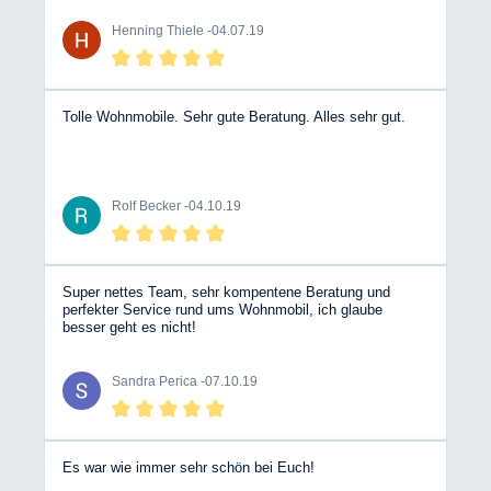
Zelthersteller übernommen und ein nagelneues Zelt
geliefert. Meine Nachfragen wurden stets freundlich und
Henning Thiele -
04.07.19
zeitnah beantwortet. Besser geht es nicht! Mir hat das so
gut gefallen, dass ich gleich noch ein Erweiterungszelt
dort bestellt habe.
Tolle Wohnmobile. Sehr gute Beratung. Alles sehr gut.
Rolf Becker -
04.10.19
Super nettes Team, sehr kompentene Beratung und
perfekter Service rund ums Wohnmobil, ich glaube
besser geht es nicht!
Sandra Perica -
07.10.19
Es war wie immer sehr schön bei Euch!