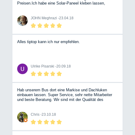
Preisen.Ich habe eine Solar-Paneel kleben lassen,
andere Werkstätten wollten nur Komplett Anlage für
teures Geld einbauen.Ich bin sehr zufrieden und werde
dem nächst TÜV und mein Kuli bei diese Firma machen
JOHN Meghrazi -
23.04.18
lassen obwohl ich lange fahren muss es lohnt sich. John
Meghrazi Dipl.-Ing. Auch diesmal bei mein weitere
Besuch b.z.w Serviceleistungen Gas-Abnahme war ich
recht zufrieden. John Meghrazi Dipl.-Ing.
Alles tiptop kann ich nur empfehlen.
Ulrike Pisarski -
20.09.18
Hab unserem Bus dort eine Markise und Dachluken
einbauen lassen. Super Service, sehr nette Mitarbeiter
und beste Beratung. Wir sind mit der Qualität des
„Ausbaus“ sehr zufrieden.
Chris -
23.10.18