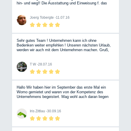
hin- und weg!! Die Ausstattung und Einweisung f. das
Fahrzeug war vorbildlich und sehr angenehm. Ein echt
guter Partner in Sachen Wohnmobile.. Die Jungs und
Maedels wissen genau, was sie tun!! :) Nicht lange
Joerg Tobergte -
11.07.16
fackeln und buchen..
Sehr gutes Team ! Unternehmen kann ich ohne
Bedenken weiter empfehlen ! Unseren nächsten Urlaub,
werden wir auch mit dem Unternehmen machen. Gruß,
T.W.
T W -
28.07.16
Hallo Wir haben hier im September das erste Mal ein
Womo gemietet und waren von der Kompetenz des
Unternehmens begeistert. Mag wohl auch daran liegen
das es von den Betreibern selbst und auch von
freundlichen Mitarbeitern geführt wird Anfragen sowie
Buchungen wurden prompt beantwortet.Selbst ein
Iris Zittlau -
30.09.16
vorheriges anschauen des ausgewählten Womo war kein
Problem .Wir werden hier weiterhin buchen und freuen
uns auf das nächste mal!!!! Grüße aus Köln Iris & Jörg