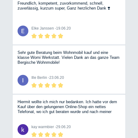
Freundlich, kompetent, zuvorkommend, schnell,
zuverlässig, kurzum super, Ganz herzlichen Dank ❣️
Elke Janssen -
19.06.20
Sehr gute Beratung beim Wohnmobil kauf und eine
klasse Womi Werkstatt. Vielen Dank an das ganze Team
Bergische Wohnmobile!
Ille Berlin -
23.06.20
Hiermit wollte ich mich nur bedanken. Ich hatte vor dem
Kauf über den gelungenen Online-Shop ein nettes
Telefonat, wo ich gut beraten wurde und nach meiner
Onlinebestellung hatte ich kurze Zeit später die
Versandbestätigung. Das fast 30kg Paket war dann am
Samstag ca. 24 Stunden später bei mir. Wirklich toll.
kay warmbier -
29.06.20