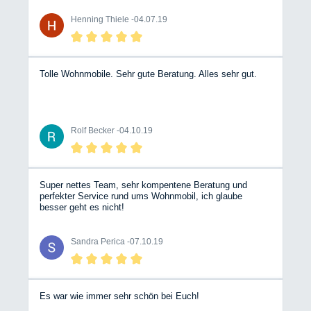
Zelthersteller übernommen und ein nagelneues Zelt
geliefert. Meine Nachfragen wurden stets freundlich und
Henning Thiele -
04.07.19
zeitnah beantwortet. Besser geht es nicht! Mir hat das so
gut gefallen, dass ich gleich noch ein Erweiterungszelt
dort bestellt habe.
Tolle Wohnmobile. Sehr gute Beratung. Alles sehr gut.
Rolf Becker -
04.10.19
Super nettes Team, sehr kompentene Beratung und
perfekter Service rund ums Wohnmobil, ich glaube
besser geht es nicht!
Sandra Perica -
07.10.19
Es war wie immer sehr schön bei Euch!