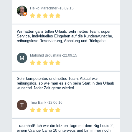
Erlebnis mit einem WoMo war: das werde ich sicher
Urlaub nichts im Wege. Gerne möchte ich Bergische
wiederholen! Danke an das BWM-Team! Übrigens, allen
Wohnmobile weiterempfehlen.
Heiko Marschner -
18.09.15
Befürchtungen zum Trotz: unterm Strich war es nicht
teurer als das ursprünglich geplante Hotel….
Wir hatten ganz tollen Urlaub. Sehr nettes Team, super
Service, individuelles Eingehen auf die Kundenwünsche,
reibungslose Reservierung, Abholung und Rückgabe.
Alles perfekt. Hadi und Mahshid
Mahshid Broushaki -
22.09.15
Sehr kompetentes und nettes Team. Ablauf war
reibungslos, so wie man es sich beim Start in den Urlaub
wünscht! Jeder Zeit gerne wieder!
Tina Bank -
12.06.16
Traumhaft! Ich war die letzten Tage mit dem Big Louis 2,
einem Orange Camp 10 unterwegs und bin immer noch