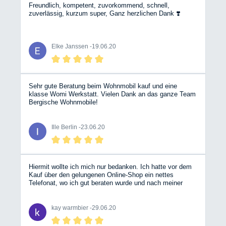
Freundlich, kompetent, zuvorkommend, schnell,
zuverlässig, kurzum super, Ganz herzlichen Dank ❣️
Elke Janssen -
19.06.20
Sehr gute Beratung beim Wohnmobil kauf und eine
klasse Womi Werkstatt. Vielen Dank an das ganze Team
Bergische Wohnmobile!
Ille Berlin -
23.06.20
Hiermit wollte ich mich nur bedanken. Ich hatte vor dem
Kauf über den gelungenen Online-Shop ein nettes
Telefonat, wo ich gut beraten wurde und nach meiner
Onlinebestellung hatte ich kurze Zeit später die
Versandbestätigung. Das fast 30kg Paket war dann am
Samstag ca. 24 Stunden später bei mir. Wirklich toll.
kay warmbier -
29.06.20