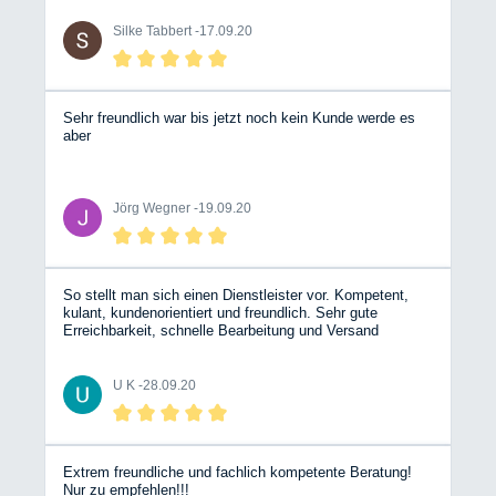
und hat alles durchgemessen und anschließend die
defekte Wasserpumpe getauscht. Alles gut erklärt,
Silke Tabbert -
17.09.20
entspannt und freundlich geblieben. Sehr netter und
zuvorkommender Service! Werkstatt und die eifrigen
Mitarbeiter kann ich nur empfehlen.
Sehr freundlich war bis jetzt noch kein Kunde werde es
aber
Jörg Wegner -
19.09.20
So stellt man sich einen Dienstleister vor. Kompetent,
kulant, kundenorientiert und freundlich. Sehr gute
Erreichbarkeit, schnelle Bearbeitung und Versand
Bergische Wohnmobile jederzeit gerne wieder. Da könnte
such ein Hobbyhändler aus Stuttgart eine ganze dicke
Scheibe von abschneiden. Die sind genau das Gegenteil.
U K -
28.09.20
Nochmals dickes Lob dem Team Mit freundlichen Grüßen
Udo Krines
Extrem freundliche und fachlich kompetente Beratung!
Nur zu empfehlen!!!