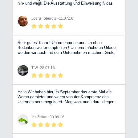
hin- und weg!! Die Ausstattung und Einweisung f. das
Fahrzeug war vorbildlich und sehr angenehm. Ein echt
guter Partner in Sachen Wohnmobile.. Die Jungs und
Maedels wissen genau, was sie tun!! :) Nicht lange
Joerg Tobergte -
11.07.16
fackeln und buchen..
Sehr gutes Team ! Unternehmen kann ich ohne
Bedenken weiter empfehlen ! Unseren nächsten Urlaub,
werden wir auch mit dem Unternehmen machen. Gruß,
T.W.
T W -
28.07.16
Hallo Wir haben hier im September das erste Mal ein
Womo gemietet und waren von der Kompetenz des
Unternehmens begeistert. Mag wohl auch daran liegen
das es von den Betreibern selbst und auch von
freundlichen Mitarbeitern geführt wird Anfragen sowie
Buchungen wurden prompt beantwortet.Selbst ein
Iris Zittlau -
30.09.16
vorheriges anschauen des ausgewählten Womo war kein
Problem .Wir werden hier weiterhin buchen und freuen
uns auf das nächste mal!!!! Grüße aus Köln Iris & Jörg