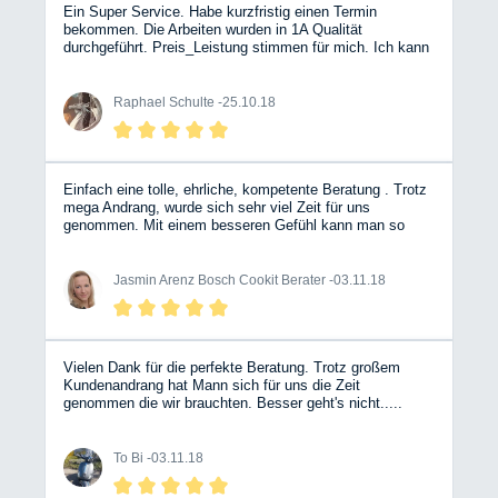
Ein Super Service. Habe kurzfristig einen Termin
bekommen. Die Arbeiten wurden in 1A Qualität
durchgeführt. Preis_Leistung stimmen für mich. Ich kann
euch nur weiter empfehlen und ich kommen gerne wieder.
Grund war eine undichte Wasserleitung (irgendwo) Hier
hat sich gezeigt, das die Kollegen ihr Handwerk
Raphael Schulte -
25.10.18
verstehen, da sie schon eine Idee hatte wo es her
kommt. EIne verbogene Trittstufe wurde gerichtet, das
ersparte mir eine Neue zu kaufen.
Einfach eine tolle, ehrliche, kompetente Beratung . Trotz
mega Andrang, wurde sich sehr viel Zeit für uns
genommen. Mit einem besseren Gefühl kann man so
eine Investition nicht tätigen. Wir sind überglücklich.
Vielen dank an das Team 😀
Jasmin Arenz Bosch Cookit Berater -
03.11.18
Vielen Dank für die perfekte Beratung. Trotz großem
Kundenandrang hat Mann sich für uns die Zeit
genommen die wir brauchten. Besser geht's nicht.....
To Bi -
03.11.18