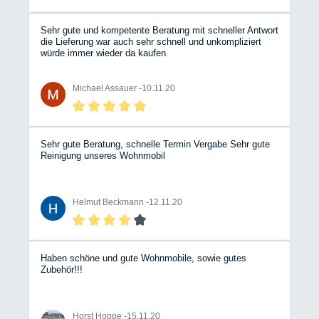
Erfahrung gerne weitergeben. Besonders hervorzuheben
ist die hervorragende Beratung von Verkauf und
Werkstatt auch im Hinblick auf Zusatzeinbauten. Hier
Sehr gute und kompetente Beratung mit schneller Antwort
wird dann auch mal gesagt "braucht man nicht", statt
die Lieferung war auch sehr schnell und unkompliziert
dem Kunden etwas aufzuschwatzen. Das schafft
würde immer wieder da kaufen
Vertrauen. Ein weiteres Highlight war die fast dreistündige
Übergabe unseres Wohnmobils. Akribisch hat der
Verkaufsleiter uns jedes Detail vorgeführt und erklärt.
Michael Assauer -
10.11.20
Auch hier hat man die langjährige Praxis gemerkt. Wir
sind froh, diesen Händler gefunden zu haben und
wünschen weiterhin viel Erfolg!
Sehr gute Beratung, schnelle Termin Vergabe Sehr gute
Reinigung unseres Wohnmobil
Helmut Beckmann -
12.11.20
Haben schöne und gute Wohnmobile, sowie gutes
Zubehör!!!
Horst Hoppe -
15.11.20