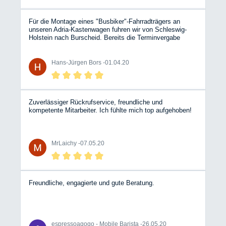
Für die Montage eines "Busbiker"-Fahrradträgers an
unseren Adria-Kastenwagen fuhren wir von Schleswig-
Holstein nach Burscheid. Bereits die Terminvergabe
verlief sehr freundlich und kurzfristig. Am Tag vor der
Montage konnten wir auf dem Betriebsgelände mit
unserem Womo übernachten. Das Personal am Empfang
Hans-Jürgen Bors -
01.04.20
und in der Werkstatt ist sehr freundlich und hilfsbereit.Die
Montage erfolgte im verabredeten Zeitrahmen. Schade,
daß diese Werkstatt nicht in unserer Nachbarschaft liegt!
Zuverlässiger Rückrufservice, freundliche und
kompetente Mitarbeiter. Ich fühlte mich top aufgehoben!
MrLaichy -
07.05.20
Freundliche, engagierte und gute Beratung.
espressoagogo - Mobile Barista -
26.05.20