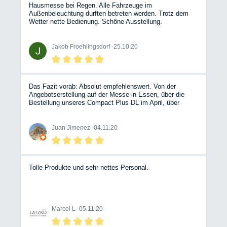
Hausmesse bei Regen. Alle Fahrzeuge im
Außenbeleuchtung durften betreten werden. Trotz dem
Wetter nette Bedienung. Schöne Ausstellung.
Jakob Froehlingsdorf -
25.10.20
Das Fazit vorab: Absolut empfehlenswert. Von der
Angebotserstellung auf der Messe in Essen, über die
Bestellung unseres Compact Plus DL im April, über
unsere Miete im August bis hin zur überpünktlichen
Auslieferung des Fahrzeugs in der letzten Oktoberwoche
hatten wir mehrere Kontakte mit unterschiedlichen
Juan Jimenez -
04.11.20
Mitarbeitern, die alle durchweg positiv waren und uns
jederzeit das Gefühl gaben, die richtige Firma gewählt zu
haben. Auch wenn bei kleinen Problemen während der
Miete eine Lösung nicht sofort greifbar war, blieben die
Mitarbeiter am Ball und haben sich sogar nach Ende der
Tolle Produkte und sehr nettes Personal.
Öffnungszeiten lösungsorientiert darum gekümmert. Als
Kunde fühlt man sich absolut gut aufgehoben, gerade
auch, da die Kommunikation immer offen und ehrlich
geführt wurde. Die Affinität der einzelnen Mitarbeiter zum
Thema Camping ist jederzeit spürbar, hier sitzen keine
Marcel L -
05.11.20
Verkäufer, deren Produkt austauschbar wäre, sondern
Menschen, die Camping leben und Ihr Wissen und Ihre