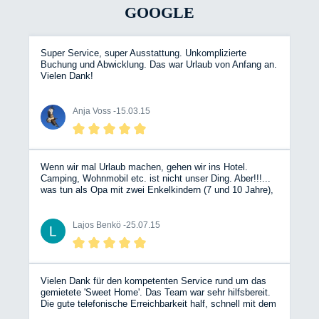
GOOGLE
Super Service, super Ausstattung. Unkomplizierte
Buchung und Abwicklung. Das war Urlaub von Anfang an.
Vielen Dank!
Anja Voss -
15.03.15
Wenn wir mal Urlaub machen, gehen wir ins Hotel.
Camping, Wohnmobil etc. ist nicht unser Ding. Aber!!!...
was tun als Opa mit zwei Enkelkindern (7 und 10 Jahre),
deren Urlaub kurzfristig abgesagt werden musste?
Bergische Wohnmobile kontaktieren, auf der Internetseite
freie Vermietungsräume und Wunschfahrzeug aussuchen
Lajos Benkö -
25.07.15
und kontaktieren, um von einem sehr freundlichen,
kompetenten Team beraten und bedient zu werden. Glück
muss man haben, denn exakt im richtigen Zeitraum war
genau das richtige Fahrzeug (Blue Shark) frei, und wir
haben sechs tolle Tage bei bestem Wetter erlebt
Vielen Dank für den kompetenten Service rund um das
(Weserbergland, Fehmarn, Döbelner Land). Trotz der
gemietete 'Sweet Home'. Das Team war sehr hilfsbereit.
1.800 km Fahrtstrecke sehr entspannt. Das Fahrzeug war
Die gute telefonische Erreichbarkeit half, schnell mit dem
top, alles drin, alles dran, und obwohl es mein erstes
Auto zurechtzukommen. So stand einem erholsamen