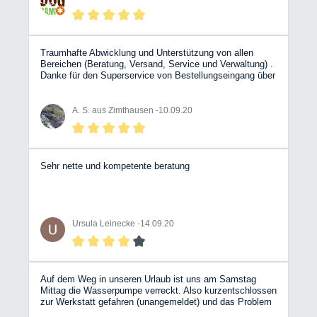
Traumhafte Abwicklung und Unterstützung von allen
Bereichen (Beratung, Versand, Service und Verwaltung) .
Danke für den Superservice von Bestellungseingang über
Spontanänderung und Hilfe bei Unsicherheiten bis zum
Erhalt der Ware in vorbildlicher Verpackung/Zustand - und
das alles innerhalb von 2(!) Tagen... WOW! BESSER
A. S. aus Zimthausen -
10.09.20
KANN ES WIRKLICH NICHT LAUFEN!! RIESENLOB
ANS BW TEAM
Sehr nette und kompetente beratung
Ursula Leinecke -
14.09.20
Auf dem Weg in unseren Urlaub ist uns am Samstag
Mittag die Wasserpumpe verreckt. Also kurzentschlossen
zur Werkstatt gefahren (unangemeldet) und das Problem
erklärt. Sofort hat sich ein Mechaniker Zeit genommen