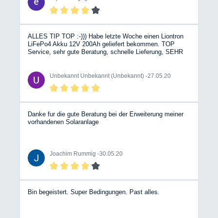
ALLES TIP TOP :-))) Habe letzte Woche einen Liontron
LiFePo4 Akku 12V 200Ah geliefert bekommen. TOP
Service, sehr gute Beratung, schnelle Lieferung, SEHR
gut Verpackt. So soll es sein. :-)))) Zum Akku: Ich bin
Begeistert !!! :-)) , Funktioniert Einwandfrei. Bei der BT-
App gab´s erst ein bisserl Probleme. (Lag aber an
Unbekannt Unbekannt (Unbekannt) -
27.05.20
meinem Uralt-Smartphone S4 mini) :-( Mit dem I-Pad 4
Mini funktioniert´s Tadellos. Zeigt sogar 229,9 Ah an.
Leider sind die Lithium-Eisenphosphat-Akkus etwas
teuer, das ist aber bei dieser Technologie allgemein so.
Klare Kaufempfehlung !!! :-) Auch der Händler - SEHR zu
Danke fur die gute Beratung bei der Erweiterung meiner
Empfehlen :-)))) Jederzeit wieder :-)))
vorhandenen Solaranlage
Joachim Rummig -
30.05.20
Bin begeistert. Super Bedingungen. Past alles.