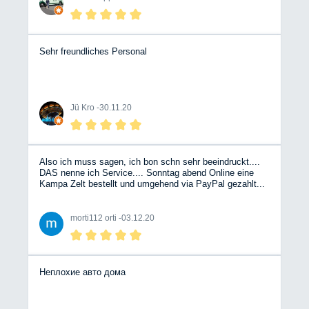
Sehr freundliches Personal
Jü Kro -
30.11.20
Also ich muss sagen, ich bon schn sehr beeindruckt....
DAS nenne ich Service.... Sonntag abend Online eine
Kampa Zelt bestellt und umgehend via PayPal gezahlt...
Montag kurze Rückfrage, Rückruf Service genutzt und
nach nicht einmal 30 Min klingelt mein Telefon....
Versandbestätigung sogar nich vor dem Rückruf und
morti112 orti -
03.12.20
gerade eben tadadaaaa Bergische Wohnmobile....
WEITER SO.... Test sobald das neue WoMo vor der
Haustür steht....
Неплохие авто дома