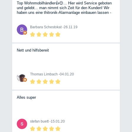
Top Wohnmobilhändler👍😊... Hier wird Service geboten
und gelebt... man nimmt sich Zeit für den Kunden! Wir
haben uns eine thitronik-Alarmanlage einbauen lassen -
vom ersten Kundenkontakt bis zum Einbau bzw.
Einweisung top!
Barbara Schestokat -
26.11.19
Nett und hilfsbereit
Thomas Limbach -
04.01.20
Alles super
stefan buett -
15.01.20