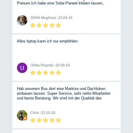
Preisen.Ich habe eine Solar-Paneel kleben lassen,
andere Werkstätten wollten nur Komplett Anlage für
teures Geld einbauen.Ich bin sehr zufrieden und werde
dem nächst TÜV und mein Kuli bei diese Firma machen
JOHN Meghrazi -
23.04.18
lassen obwohl ich lange fahren muss es lohnt sich. John
Meghrazi Dipl.-Ing. Auch diesmal bei mein weitere
Besuch b.z.w Serviceleistungen Gas-Abnahme war ich
recht zufrieden. John Meghrazi Dipl.-Ing.
Alles tiptop kann ich nur empfehlen.
Ulrike Pisarski -
20.09.18
Hab unserem Bus dort eine Markise und Dachluken
einbauen lassen. Super Service, sehr nette Mitarbeiter
und beste Beratung. Wir sind mit der Qualität des
„Ausbaus“ sehr zufrieden.
Chris -
23.10.18