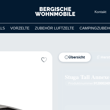
Kontakt
LLS
VORZELTE
ZUBEHÖR LUFTZELTE
CAMPINGZUBEH
Übersicht
Herst
Stuga Tall Annexe
Produktnummer:
912000240