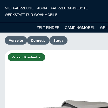
MIETFAHRZEUGE
ADRIA
FAHRZEUGANGEBOTE
WERKSTATT FÜR WOHNMOBILE
ZELT FINDER
CAMPINGMÖBEL
GRI
m Hauptinhalt springen
Zur Suche springen
Zur Hauptnavigation springen
Vorzelte
Dometic
Stuga
Bildergalerie überspringen
Versandkostenfrei