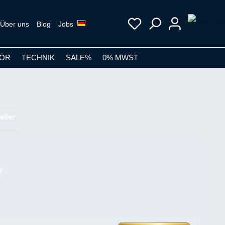
Über uns
Blog
Jobs
ÖR
TECHNIK
SALE%
0% MWST
eller
9