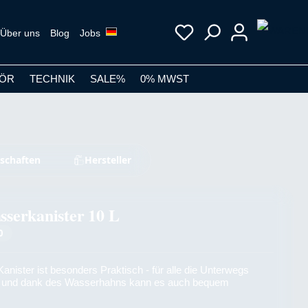
Über uns
Blog
Jobs
ÖR
TECHNIK
SALE%
0% MWST
schaften
Hersteller
serkanister 10 L
0
anister ist besonders Praktisch - für alle die Unterwegs
, und dank des Wasserhahns kann es auch bequem