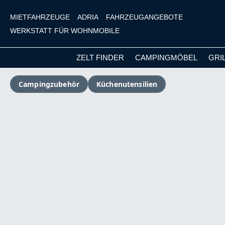
MIETFAHRZEUGE
ADRIA
FAHRZEUGANGEBOTE
WERKSTATT FÜR WOHNMOBILE
ZELT FINDER
CAMPINGMÖBEL
GRI
m Hauptinhalt springen
Zur Suche springen
Zur Hauptnavigation springen
Campingzubehör
Küchenutensilien
Bildergalerie überspringen