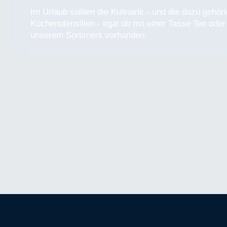
Im Urlaub sollten die Kulinarik - und die dazu gehö
Küchenutensilien - egal ob mit einer Tasse Tee oder
unserem Sortiment vorhanden.