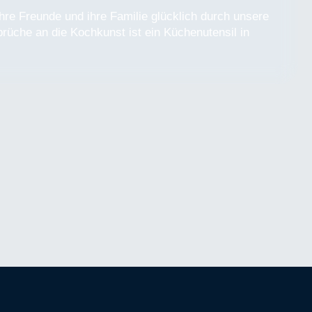
hre Freunde und ihre Familie glücklich durch unsere
prüche an die Kochkunst ist ein Küchenutensil in