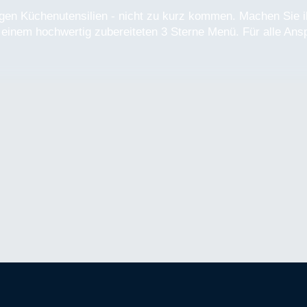
rigen Küchenutensilien - nicht zu kurz kommen. Machen Sie i
 einem hochwertig zubereiteten 3 Sterne Menü. Für alle Ans