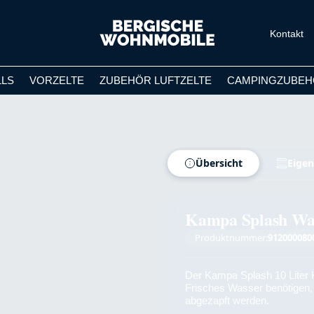
Kontakt
LLS
VORZELTE
ZUBEHÖR LUFTZELTE
CAMPINGZUBEH
Übersicht
Eigen
Kampa Splash Was
Produktnummer:
912000080
Der Kampa Splash 10 Liter K
Frisches Wasser benötigen
abgezapft werden.