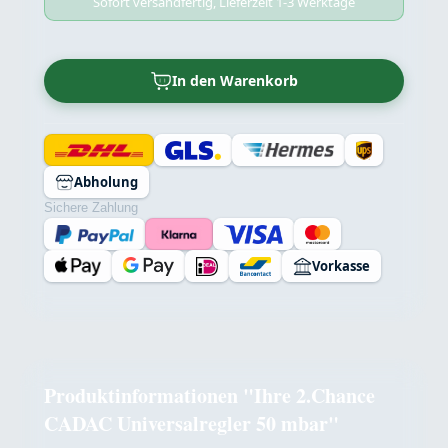
Sofort versandfertig, Lieferzeit 1-3 Werktage
In den Warenkorb
Abholung
Sichere Zahlung
Vorkasse
Produktinformationen "Ihre 2.Chance
CADAC Universalregler 50 mbar"