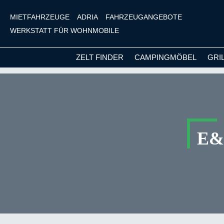
MIETFAHRZEUGE
ADRIA
FAHRZEUGANGEBOTE
WERKSTATT FÜR WOHNMOBILE
ZELT FINDER
CAMPINGMÖBEL
GRI
m Hauptinhalt springen
Zur Suche springen
Zur Hauptnavigation springen
E&