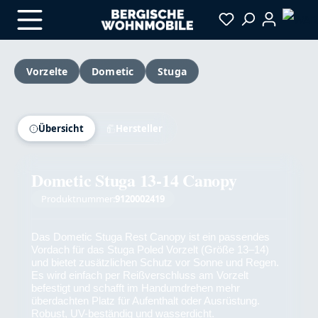
Zum Hauptinhalt springen
Vorzelte
Dometic
Stuga
Bildergalerie überspringen
Versandkostenfrei
Übersicht
Hersteller
Dometic Stuga 13-14 Canopy
Produktnummer:
9120002419
Das Dometic Stuga Rest Canopy ist ein passendes
Vordach für das Stuga Poled Vorzelt (Größe 13–14)
und bietet zusätzlichen Schutz vor Sonne und Regen.
Es wird einfach per Reißverschluss am Vorzelt
befestigt und schafft im Handumdrehen mehr
überdachten Platz für Aufenthalt oder Ausrüstung.
Robust, UV-beständig und wasserdicht.