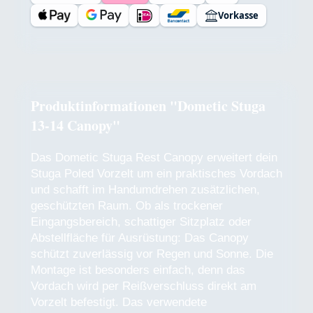
Vorkasse
Produktinformationen "Dometic Stuga
13-14 Canopy"
Das Dometic Stuga Rest Canopy erweitert dein
Stuga Poled Vorzelt um ein praktisches Vordach
und schafft im Handumdrehen zusätzlichen,
geschützten Raum. Ob als trockener
Eingangsbereich, schattiger Sitzplatz oder
Abstellfläche für Ausrüstung: Das Canopy
schützt zuverlässig vor Regen und Sonne. Die
Montage ist besonders einfach, denn das
Vordach wird per Reißverschluss direkt am
Vorzelt befestigt. Das verwendete