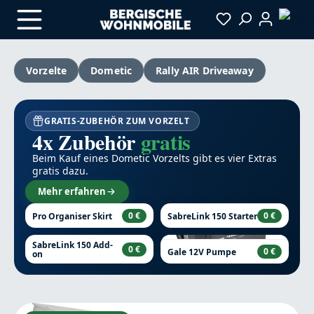
Zum Hauptinhalt springen
Vorzelte
Dometic
Rally AIR Driveaway
GRATIS-ZUBEHÖR ZUM VORZELT
4x Zubehör
gratis
Beim Kauf eines Dometic Vorzelts gibt es vier Extras
gratis dazu.
Mehr erfahren
0 €
0 €
Pro Organiser Skirt
SabreLink 150 Starter
SabreLink 150 Add-
0 €
0 €
Gale 12V Pumpe
on
Bildergalerie überspringen