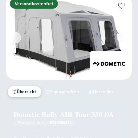
Versandkostenfrei
Übersicht
Eigenschaften
Hersteller
Dometic Rally AIR Tour 330 DA
Produktnummer:
9120002342