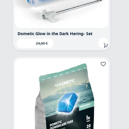
Dometic Glow in the Dark Hering- Set
Verkaufspreis:
19,95 €
Regulärer Preis:
24,99 €