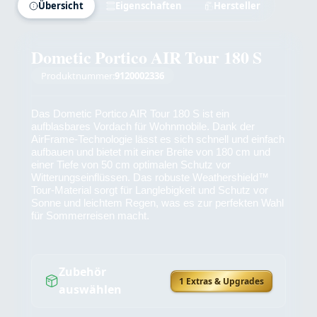
Übersicht
Eigenschaften
Hersteller
Dometic Portico AIR Tour 180 S
Produktnummer:
9120002336
Das Dometic Portico AIR Tour 180 S ist ein
aufblasbares Vordach für Wohnmobile. Dank der
AirFrame-Technologie lässt es sich schnell und einfach
aufbauen und bietet mit einer Breite von 180 cm und
einer Tiefe von 50 cm optimalen Schutz vor
Witterungseinflüssen. Das robuste Weathershield™
Tour-Material sorgt für Langlebigkeit und Schutz vor
Sonne und leichtem Regen, was es zur perfekten Wahl
für Sommerreisen macht.
Zubehör
1 Extras & Upgrades
auswählen