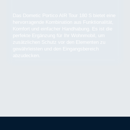
Das Dometic Portico AIR Tour 180 S bietet eine
hervorragende Kombination aus Funktionalität,
Komfort und einfacher Handhabung. Es ist die
perfekte Ergänzung für Ihr Wohnmobil, um
zusätzlichen Schutz vor den Elementen zu
gewährleisten und den Eingangsbereich
abzudecken.