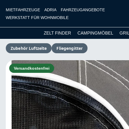
MIETFAHRZEUGE
ADRIA
FAHRZEUGANGEBOTE
WERKSTATT FÜR WOHNMOBILE
ZELT FINDER
CAMPINGMÖBEL
GRI
m Hauptinhalt springen
Zur Suche springen
Zur Hauptnavigation springen
Zubehör Luftzelte
Fliegengitter
Bildergalerie überspringen
Versandkostenfrei