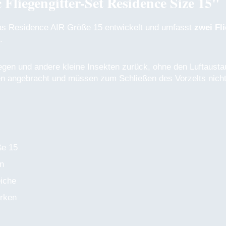
liegengitter-Set Residence Size 15"
das Residence AIR Größe 15 entwickelt und umfasst
zwei Fli
.
gen und andere kleine Insekten zurück, ohne den Luftausta
en angebracht und müssen zum Schließen des Vorzelts nic
ße 15
en
eiche
irken