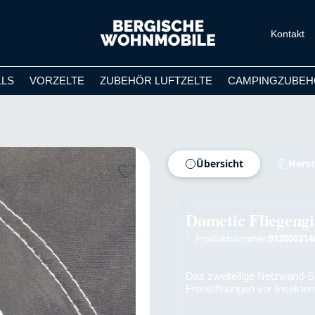
Kontakt
LLS
VORZELTE
ZUBEHÖR LUFTZELTE
CAMPINGZUBEH
Übersicht
Herst
Dometic Fliegengi
Produktnummer:
912000214
Das zweiteilige Netzwand-S
Frontöffnungen vor Insekten