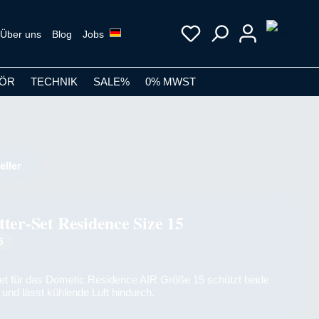
Über uns
Blog
Jobs
ÖR
TECHNIK
SALE%
0% MWST
eller
tter-Set Residence Size 15
6
et für das Dometic Residence AIR Größe 15 schützt beide
 und lässt kühlende Luft hindurch.